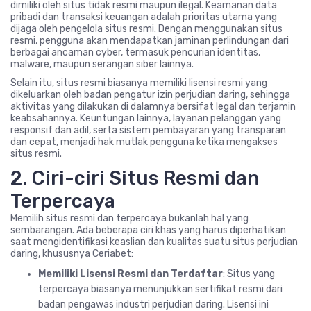
dimiliki oleh situs tidak resmi maupun ilegal. Keamanan data
pribadi dan transaksi keuangan adalah prioritas utama yang
dijaga oleh pengelola situs resmi. Dengan menggunakan situs
resmi, pengguna akan mendapatkan jaminan perlindungan dari
berbagai ancaman cyber, termasuk pencurian identitas,
malware, maupun serangan siber lainnya.
Selain itu, situs resmi biasanya memiliki lisensi resmi yang
dikeluarkan oleh badan pengatur izin perjudian daring, sehingga
aktivitas yang dilakukan di dalamnya bersifat legal dan terjamin
keabsahannya. Keuntungan lainnya, layanan pelanggan yang
responsif dan adil, serta sistem pembayaran yang transparan
dan cepat, menjadi hak mutlak pengguna ketika mengakses
situs resmi.
2. Ciri-ciri Situs Resmi dan
Terpercaya
Memilih situs resmi dan terpercaya bukanlah hal yang
sembarangan. Ada beberapa ciri khas yang harus diperhatikan
saat mengidentifikasi keaslian dan kualitas suatu situs perjudian
daring, khususnya Ceriabet:
Memiliki Lisensi Resmi dan Terdaftar
: Situs yang
terpercaya biasanya menunjukkan sertifikat resmi dari
badan pengawas industri perjudian daring. Lisensi ini