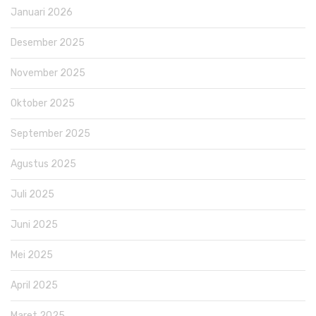
Januari 2026
Desember 2025
November 2025
Oktober 2025
September 2025
Agustus 2025
Juli 2025
Juni 2025
Mei 2025
April 2025
Maret 2025