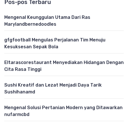
Pos-pos Terbaru
Mengenal Keunggulan Utama Dari Ras
Marylandbernedoodles
gfgfootball Mengulas Perjalanan Tim Menuju
Kesuksesan Sepak Bola
Eltarascorestaurant Menyediakan Hidangan Dengan
Cita Rasa Tinggi
Sushi Kreatif dan Lezat Menjadi Daya Tarik
Sushihanamd
Mengenal Solusi Pertanian Modern yang Ditawarkan
nufarmcbd