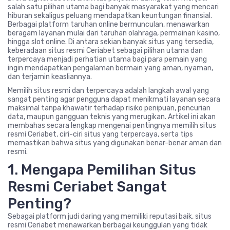
salah satu pilihan utama bagi banyak masyarakat yang mencari
hiburan sekaligus peluang mendapatkan keuntungan finansial.
Berbagai platform taruhan online bermunculan, menawarkan
beragam layanan mulai dari taruhan olahraga, permainan kasino,
hingga slot online. Di antara sekian banyak situs yang tersedia,
keberadaan situs resmi Ceriabet sebagai pilihan utama dan
terpercaya menjadi perhatian utama bagi para pemain yang
ingin mendapatkan pengalaman bermain yang aman, nyaman,
dan terjamin keasliannya.
Memilih situs resmi dan terpercaya adalah langkah awal yang
sangat penting agar pengguna dapat menikmati layanan secara
maksimal tanpa khawatir terhadap risiko penipuan, pencurian
data, maupun gangguan teknis yang merugikan. Artikel ini akan
membahas secara lengkap mengenai pentingnya memilih situs
resmi Ceriabet, ciri-ciri situs yang terpercaya, serta tips
memastikan bahwa situs yang digunakan benar-benar aman dan
resmi.
1. Mengapa Pemilihan Situs
Resmi Ceriabet Sangat
Penting?
Sebagai platform judi daring yang memiliki reputasi baik, situs
resmi Ceriabet menawarkan berbagai keunggulan yang tidak