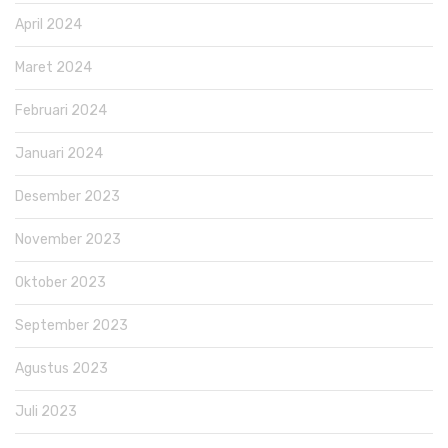
April 2024
Maret 2024
Februari 2024
Januari 2024
Desember 2023
November 2023
Oktober 2023
September 2023
Agustus 2023
Juli 2023