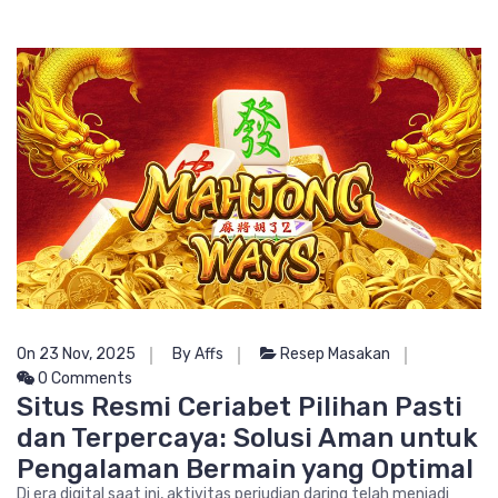
On 23 Nov, 2025
By Affs
Resep Masakan
0 Comments
Situs Resmi Ceriabet Pilihan Pasti
dan Terpercaya: Solusi Aman untuk
Pengalaman Bermain yang Optimal
Di era digital saat ini, aktivitas perjudian daring telah menjadi