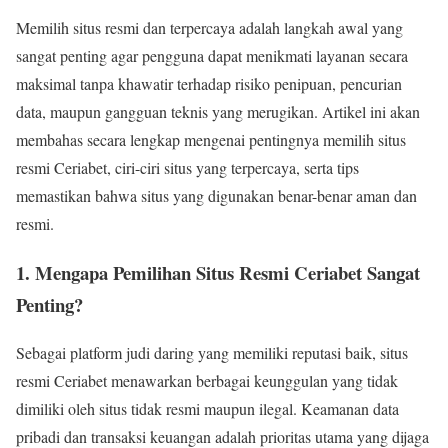
Memilih situs resmi dan terpercaya adalah langkah awal yang
sangat penting agar pengguna dapat menikmati layanan secara
maksimal tanpa khawatir terhadap risiko penipuan, pencurian
data, maupun gangguan teknis yang merugikan. Artikel ini akan
membahas secara lengkap mengenai pentingnya memilih situs
resmi Ceriabet, ciri-ciri situs yang terpercaya, serta tips
memastikan bahwa situs yang digunakan benar-benar aman dan
resmi.
1. Mengapa Pemilihan Situs Resmi Ceriabet Sangat
Penting?
Sebagai platform judi daring yang memiliki reputasi baik, situs
resmi Ceriabet menawarkan berbagai keunggulan yang tidak
dimiliki oleh situs tidak resmi maupun ilegal. Keamanan data
pribadi dan transaksi keuangan adalah prioritas utama yang dijaga