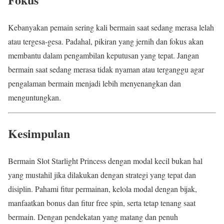
Kebanyakan pemain sering kali bermain saat sedang merasa lelah
atau tergesa-gesa. Padahal, pikiran yang jernih dan fokus akan
membantu dalam pengambilan keputusan yang tepat. Jangan
bermain saat sedang merasa tidak nyaman atau terganggu agar
pengalaman bermain menjadi lebih menyenangkan dan
menguntungkan.
Kesimpulan
Bermain Slot Starlight Princess dengan modal kecil bukan hal
yang mustahil jika dilakukan dengan strategi yang tepat dan
disiplin. Pahami fitur permainan, kelola modal dengan bijak,
manfaatkan bonus dan fitur free spin, serta tetap tenang saat
bermain. Dengan pendekatan yang matang dan penuh