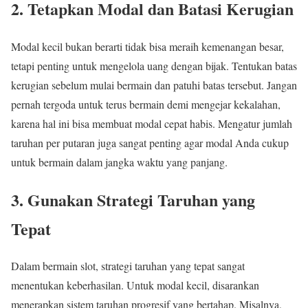
2. Tetapkan Modal dan Batasi Kerugian
Modal kecil bukan berarti tidak bisa meraih kemenangan besar,
tetapi penting untuk mengelola uang dengan bijak. Tentukan batas
kerugian sebelum mulai bermain dan patuhi batas tersebut. Jangan
pernah tergoda untuk terus bermain demi mengejar kekalahan,
karena hal ini bisa membuat modal cepat habis. Mengatur jumlah
taruhan per putaran juga sangat penting agar modal Anda cukup
untuk bermain dalam jangka waktu yang panjang.
3. Gunakan Strategi Taruhan yang
Tepat
Dalam bermain slot, strategi taruhan yang tepat sangat
menentukan keberhasilan. Untuk modal kecil, disarankan
menerapkan sistem taruhan progresif yang bertahap. Misalnya,