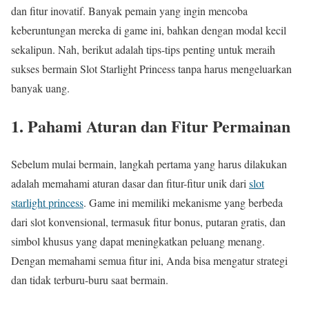
dan fitur inovatif. Banyak pemain yang ingin mencoba
keberuntungan mereka di game ini, bahkan dengan modal kecil
sekalipun. Nah, berikut adalah tips-tips penting untuk meraih
sukses bermain Slot Starlight Princess tanpa harus mengeluarkan
banyak uang.
1. Pahami Aturan dan Fitur Permainan
Sebelum mulai bermain, langkah pertama yang harus dilakukan
adalah memahami aturan dasar dan fitur-fitur unik dari
slot
starlight princess
. Game ini memiliki mekanisme yang berbeda
dari slot konvensional, termasuk fitur bonus, putaran gratis, dan
simbol khusus yang dapat meningkatkan peluang menang.
Dengan memahami semua fitur ini, Anda bisa mengatur strategi
dan tidak terburu-buru saat bermain.