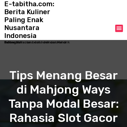
E-tabitha.com:
S
k
Berita Kuliner
i
Paling Enak
p
Nusantara
t
o
Indonesia
c
Berbagai Macam berita unik dan Menarik Kuliner Nusantara dan Internasional di Indonesia
o
n
t
e
Tips Menang Besar
n
t
di Mahjong Ways
Tanpa Modal Besar:
Rahasia Slot Gacor