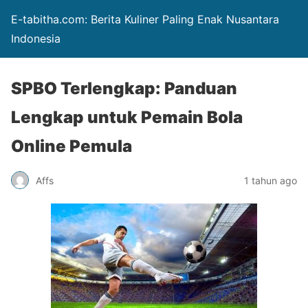
E-tabitha.com: Berita Kuliner Paling Enak Nusantara
Indonesia
SPBO Terlengkap: Panduan
Lengkap untuk Pemain Bola
Online Pemula
Affs
1 tahun ago