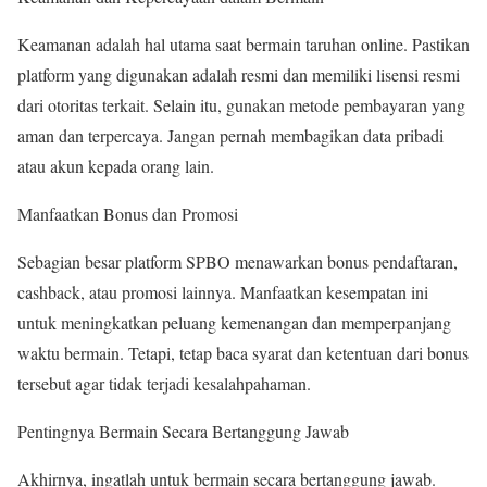
Keamanan adalah hal utama saat bermain taruhan online. Pastikan
platform yang digunakan adalah resmi dan memiliki lisensi resmi
dari otoritas terkait. Selain itu, gunakan metode pembayaran yang
aman dan terpercaya. Jangan pernah membagikan data pribadi
atau akun kepada orang lain.
Manfaatkan Bonus dan Promosi
Sebagian besar platform SPBO menawarkan bonus pendaftaran,
cashback, atau promosi lainnya. Manfaatkan kesempatan ini
untuk meningkatkan peluang kemenangan dan memperpanjang
waktu bermain. Tetapi, tetap baca syarat dan ketentuan dari bonus
tersebut agar tidak terjadi kesalahpahaman.
Pentingnya Bermain Secara Bertanggung Jawab
Akhirnya, ingatlah untuk bermain secara bertanggung jawab.