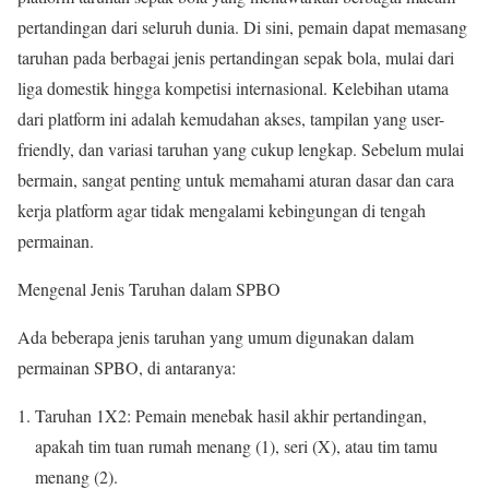
pertandingan dari seluruh dunia. Di sini, pemain dapat memasang
taruhan pada berbagai jenis pertandingan sepak bola, mulai dari
liga domestik hingga kompetisi internasional. Kelebihan utama
dari platform ini adalah kemudahan akses, tampilan yang user-
friendly, dan variasi taruhan yang cukup lengkap. Sebelum mulai
bermain, sangat penting untuk memahami aturan dasar dan cara
kerja platform agar tidak mengalami kebingungan di tengah
permainan.
Mengenal Jenis Taruhan dalam SPBO
Ada beberapa jenis taruhan yang umum digunakan dalam
permainan SPBO, di antaranya:
Taruhan 1X2: Pemain menebak hasil akhir pertandingan,
apakah tim tuan rumah menang (1), seri (X), atau tim tamu
menang (2).