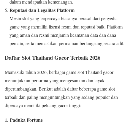
dalam mendapatkan kemenangan.
Reputasi dan Legalitas Platform
Mesin slot yang terpercaya biasanya berasal dari penyedia
game yang memiliki lisensi resmi dan reputasi baik. Platform
yang aman dan resmi menjamin keamanan data dan dana
pemain, serta memastikan permainan berlangsung secara adil.
Daftar Slot Thailand Gacor Terbaik 2026
Memasuki tahun 2026, berbagai game slot Thailand gacor
menunjukkan performa yang mengesankan dan layak
dipertimbangkan. Berikut adalah daftar beberapa game slot
terbaik dan paling menguntungkan yang sedang populer dan
dipercaya memiliki peluang gacor tinggi:
1.
Paduka Fortune