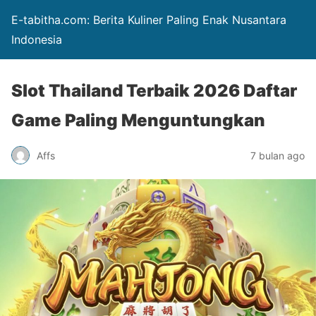
E-tabitha.com: Berita Kuliner Paling Enak Nusantara
Indonesia
Slot Thailand Terbaik 2026 Daftar
Game Paling Menguntungkan
Affs
7 bulan ago