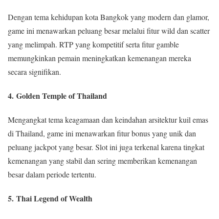
Dengan tema kehidupan kota Bangkok yang modern dan glamor,
game ini menawarkan peluang besar melalui fitur wild dan scatter
yang melimpah. RTP yang kompetitif serta fitur gamble
memungkinkan pemain meningkatkan kemenangan mereka
secara signifikan.
4.
Golden Temple of Thailand
Mengangkat tema keagamaan dan keindahan arsitektur kuil emas
di Thailand, game ini menawarkan fitur bonus yang unik dan
peluang jackpot yang besar. Slot ini juga terkenal karena tingkat
kemenangan yang stabil dan sering memberikan kemenangan
besar dalam periode tertentu.
5.
Thai Legend of Wealth