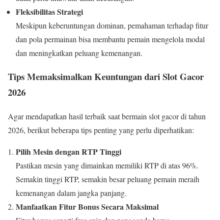
Fleksibilitas Strategi
Meskipun keberuntungan dominan, pemahaman terhadap fitur
dan pola permainan bisa membantu pemain mengelola modal
dan meningkatkan peluang kemenangan.
Tips Memaksimalkan Keuntungan dari Slot Gacor
2026
Agar mendapatkan hasil terbaik saat bermain slot gacor di tahun
2026, berikut beberapa tips penting yang perlu diperhatikan:
Pilih Mesin dengan RTP Tinggi
Pastikan mesin yang dimainkan memiliki RTP di atas 96%.
Semakin tinggi RTP, semakin besar peluang pemain meraih
kemenangan dalam jangka panjang.
Manfaatkan Fitur Bonus Secara Maksimal