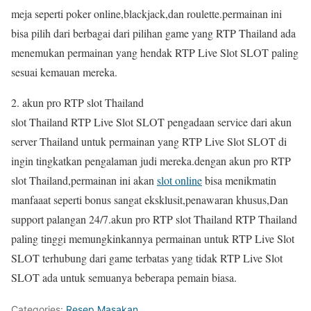
meja seperti poker online,blackjack,dan roulette.permainan ini
bisa pilih dari berbagai dari pilihan game yang RTP Thailand ada
menemukan permainan yang hendak RTP Live Slot SLOT paling
sesuai kemauan mereka.
2. akun pro RTP slot Thailand
slot Thailand RTP Live Slot SLOT pengadaan service dari akun
server Thailand untuk permainan yang RTP Live Slot SLOT di
ingin tingkatkan pengalaman judi mereka.dengan akun pro RTP
slot Thailand,permainan ini akan
slot online
bisa menikmatin
manfaaat seperti bonus sangat eksklusit,penawaran khusus,Dan
support palangan 24/7.akun pro RTP slot Thailand RTP Thailand
paling tinggi memungkinkannya permainan untuk RTP Live Slot
SLOT terhubung dari game terbatas yang tidak RTP Live Slot
SLOT ada untuk semuanya beberapa pemain biasa.
Categories:
Resep Masakan