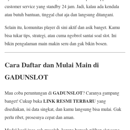
customer service yang standby 24 jam. Jadi, kalau ada kendala
atau butuh bantuan, tinggal chat aja dan langsung ditangani.
Selain itu, komunitas player di sini aktif dan asik banget. Kamu
bisa tukar tips, strategi, atau cuma ngobrol santai soal slot. Ini
bikin pengalaman main makin seru dan gak bikin bosen.
Cara Daftar dan Mulai Main di
GADUNSLOT
GADUNSLOT
Mau coba peruntungan di
? Caranya gampang
LINK RESMI TERBARU
banget! Cukup buka
yang
disediakan, isi data singkat, dan kamu langsung bisa mulai. Gak
perlu ribet, prosesnya cepat dan aman.
Modal kecil juga gak masalah, karena banyak pilihan slot yang