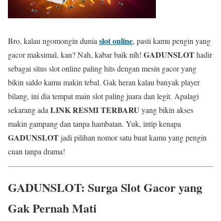
slot online
Bro, kalau ngomongin dunia
, pasti kamu pengin yang
GADUNSLOT
gacor maksimal, kan? Nah, kabar baik nih!
hadir
sebagai situs slot online paling hits dengan mesin gacor yang
bikin saldo kamu makin tebal. Gak heran kalau banyak player
bilang, ini dia tempat main slot paling juara dan legit. Apalagi
LINK RESMI TERBARU
sekarang ada
yang bikin akses
makin gampang dan tanpa hambatan. Yuk, intip kenapa
GADUNSLOT
jadi pilihan nomor satu buat kamu yang pengin
cuan tanpa drama!
GADUNSLOT: Surga Slot Gacor yang
Gak Pernah Mati