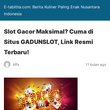
E-tabitha.com: Berita Kuliner Paling Enak Nusantara
Indonesia
Slot Gacor Maksimal? Cuma di
Situs GADUNSLOT, Link Resmi
Terbaru!
Affs
11 bulan ago