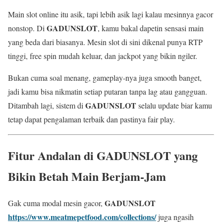
Main slot online itu asik, tapi lebih asik lagi kalau mesinnya gacor
GADUNSLOT
nonstop. Di
, kamu bakal dapetin sensasi main
yang beda dari biasanya. Mesin slot di sini dikenal punya RTP
tinggi, free spin mudah keluar, dan jackpot yang bikin ngiler.
Bukan cuma soal menang, gameplay-nya juga smooth banget,
jadi kamu bisa nikmatin setiap putaran tanpa lag atau gangguan.
GADUNSLOT
Ditambah lagi, sistem di
selalu update biar kamu
tetap dapat pengalaman terbaik dan pastinya fair play.
Fitur Andalan di GADUNSLOT yang
Bikin Betah Main Berjam-Jam
GADUNSLOT
Gak cuma modal mesin gacor,
https://www.meatmepetfood.com/collections/
juga ngasih