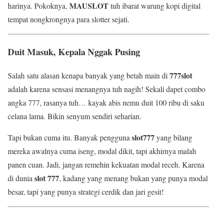
MAUSLOT
harinya. Pokoknya,
tuh ibarat warung kopi digital
tempat nongkrongnya para slotter sejati.
Duit Masuk, Kepala Nggak Pusing
777slot
Salah satu alasan kenapa banyak yang betah main di
adalah karena sensasi menangnya tuh nagih! Sekali dapet combo
angka 777, rasanya tuh… kayak abis nemu duit 100 ribu di saku
celana lama. Bikin senyum sendiri seharian.
slot777
Tapi bukan cuma itu. Banyak pengguna
yang bilang
mereka awalnya cuma iseng, modal dikit, tapi akhirnya malah
panen cuan. Jadi, jangan remehin kekuatan modal receh. Karena
slot 777
di dunia
, kadang yang menang bukan yang punya modal
besar, tapi yang punya strategi cerdik dan jari gesit!