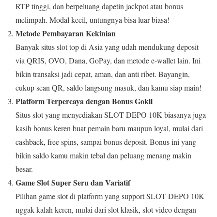
RTP tinggi, dan berpeluang dapetin jackpot atau bonus
melimpah. Modal kecil, untungnya bisa luar biasa!
Metode Pembayaran Kekinian
Banyak situs slot top di Asia yang udah mendukung deposit
via QRIS, OVO, Dana, GoPay, dan metode e-wallet lain. Ini
bikin transaksi jadi cepat, aman, dan anti ribet. Bayangin,
cukup scan QR, saldo langsung masuk, dan kamu siap main!
Platform Terpercaya dengan Bonus Gokil
Situs slot yang menyediakan SLOT DEPO 10K biasanya juga
kasih bonus keren buat pemain baru maupun loyal, mulai dari
cashback, free spins, sampai bonus deposit. Bonus ini yang
bikin saldo kamu makin tebal dan peluang menang makin
besar.
Game Slot Super Seru dan Variatif
Pilihan game slot di platform yang support SLOT DEPO 10K
nggak kalah keren, mulai dari slot klasik, slot video dengan