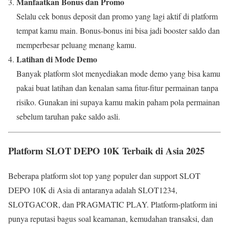
Manfaatkan Bonus dan Promo
Selalu cek bonus deposit dan promo yang lagi aktif di platform
tempat kamu main. Bonus-bonus ini bisa jadi booster saldo dan
memperbesar peluang menang kamu.
Latihan di Mode Demo
Banyak platform slot menyediakan mode demo yang bisa kamu
pakai buat latihan dan kenalan sama fitur-fitur permainan tanpa
risiko. Gunakan ini supaya kamu makin paham pola permainan
sebelum taruhan pake saldo asli.
Platform SLOT DEPO 10K Terbaik di Asia 2025
Beberapa platform slot top yang populer dan support SLOT
DEPO 10K di Asia di antaranya adalah SLOT1234,
SLOTGACOR, dan PRAGMATIC PLAY. Platform-platform ini
punya reputasi bagus soal keamanan, kemudahan transaksi, dan