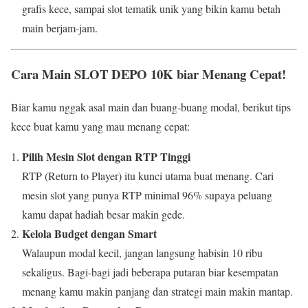
grafis kece, sampai slot tematik unik yang bikin kamu betah
main berjam-jam.
Cara Main SLOT DEPO 10K biar Menang Cepat!
Biar kamu nggak asal main dan buang-buang modal, berikut tips
kece buat kamu yang mau menang cepat:
Pilih Mesin Slot dengan RTP Tinggi
RTP (Return to Player) itu kunci utama buat menang. Cari
mesin slot yang punya RTP minimal 96% supaya peluang
kamu dapat hadiah besar makin gede.
Kelola Budget dengan Smart
Walaupun modal kecil, jangan langsung habisin 10 ribu
sekaligus. Bagi-bagi jadi beberapa putaran biar kesempatan
menang kamu makin panjang dan strategi main makin mantap.