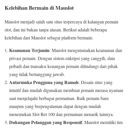
Kelebihan Bermain di Mauslot
Mauslot menjadi salah satu situs terpercaya di kalangan pemain
slot, dan ini bukan tanpa alasan. Berikut adalah beberapa
kelebihan dari Mauslot sebagai platform bermain:
Keamanan Terjamin
: Mauslot mengutamakan keamanan dan
privasi pemain. Dengan sistem enkripsi yang canggih, data
pribadi dan transaksi keuangan pemain dilindungi dari pihak
yang tidak bertanggung jawab.
Antarmuka Pengguna yang Ramah
: Desain situs yang
intuitif dan mudah digunakan membuat pemain merasa nyaman
saat menjelajahi berbagai permainan. Baik pemain baru
maupun yang berpengalaman dapat dengan mudah
menemukan Slot Bet 100 dan permainan menarik lainnya.
Dukungan Pelanggan yang Responsif
: Mauslot memiliki tim