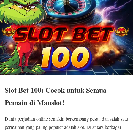
Slot Bet 100: Cocok untuk Semua
Pemain di Mauslot!
Dunia perjudian online semakin berkembang pesat, dan salah satu
permainan yang paling populer adalah slot. Di antara berbagai