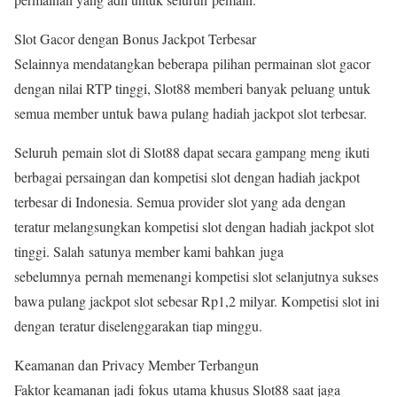
Slot Gacor dengan Bonus Jackpot Terbesar
Selainnya mendatangkan beberapa pilihan permainan slot gacor
dengan nilai RTP tinggi, Slot88 memberi banyak peluang untuk
semua member untuk bawa pulang hadiah jackpot slot terbesar.
Seluruh pemain slot di Slot88 dapat secara gampang meng ikuti
berbagai persaingan dan kompetisi slot dengan hadiah jackpot
terbesar di Indonesia. Semua provider slot yang ada dengan
teratur melangsungkan kompetisi slot dengan hadiah jackpot slot
tinggi. Salah satunya member kami bahkan juga
sebelumnya pernah memenangi kompetisi slot selanjutnya sukses
bawa pulang jackpot slot sebesar Rp1,2 milyar. Kompetisi slot ini
dengan teratur diselenggarakan tiap minggu.
Keamanan dan Privacy Member Terbangun
Faktor keamanan jadi fokus utama khusus Slot88 saat jaga