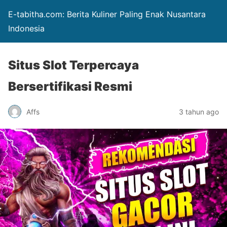
E-tabitha.com: Berita Kuliner Paling Enak Nusantara
Indonesia
Situs Slot Terpercaya
Bersertifikasi Resmi
Affs
3 tahun ago