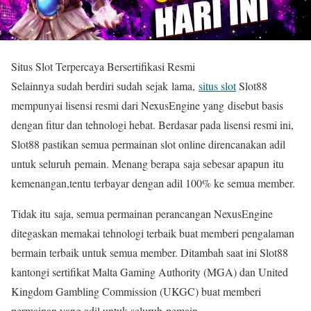
Situs Slot Terpercaya Bersertifikasi Resmi
Selainnya sudah berdiri sudah sejak lama,
situs slot
Slot88
mempunyai lisensi resmi dari NexusEngine yang disebut basis
dengan fitur dan tehnologi hebat. Berdasar pada lisensi resmi ini,
Slot88 pastikan semua permainan slot online direncanakan adil
untuk seluruh pemain. Menang berapa saja sebesar apapun itu
kemenangan,tentu terbayar dengan adil 100% ke semua member.
Tidak itu saja, semua permainan perancangan NexusEngine
ditegaskan memakai tehnologi terbaik buat memberi pengalaman
bermain terbaik untuk semua member. Ditambah saat ini Slot88
kantongi sertifikat Malta Gaming Authority (MGA) dan United
Kingdom Gambling Commission (UKGC) buat memberi
permainan yang adil untuk seluruh pemain.