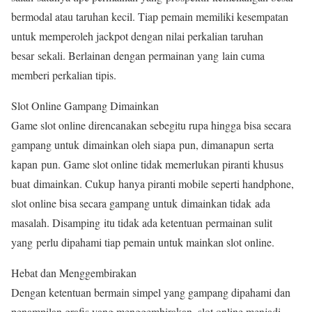
bermodal atau taruhan kecil. Tiap pemain memiliki kesempatan
untuk memperoleh jackpot dengan nilai perkalian taruhan
besar sekali. Berlainan dengan permainan yang lain cuma
memberi perkalian tipis.
Slot Online Gampang Dimainkan
Game slot online direncanakan sebegitu rupa hingga bisa secara
gampang untuk dimainkan oleh siapa pun, dimanapun serta
kapan pun. Game slot online tidak memerlukan piranti khusus
buat dimainkan. Cukup hanya piranti mobile seperti handphone,
slot online bisa secara gampang untuk dimainkan tidak ada
masalah. Disamping itu tidak ada ketentuan permainan sulit
yang perlu dipahami tiap pemain untuk mainkan slot online.
Hebat dan Menggembirakan
Dengan ketentuan bermain simpel yang gampang dipahami dan
penampilan grafis yang menggembirakan, slot online menjadi