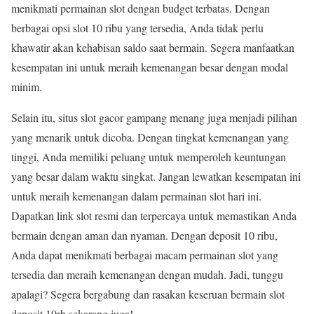
menikmati permainan slot dengan budget terbatas. Dengan
berbagai opsi slot 10 ribu yang tersedia, Anda tidak perlu
khawatir akan kehabisan saldo saat bermain. Segera manfaatkan
kesempatan ini untuk meraih kemenangan besar dengan modal
minim.
Selain itu, situs slot gacor gampang menang juga menjadi pilihan
yang menarik untuk dicoba. Dengan tingkat kemenangan yang
tinggi, Anda memiliki peluang untuk memperoleh keuntungan
yang besar dalam waktu singkat. Jangan lewatkan kesempatan ini
untuk meraih kemenangan dalam permainan slot hari ini.
Dapatkan link slot resmi dan terpercaya untuk memastikan Anda
bermain dengan aman dan nyaman. Dengan deposit 10 ribu,
Anda dapat menikmati berbagai macam permainan slot yang
tersedia dan meraih kemenangan dengan mudah. Jadi, tunggu
apalagi? Segera bergabung dan rasakan keseruan bermain slot
deposit 10rb sekarang juga!