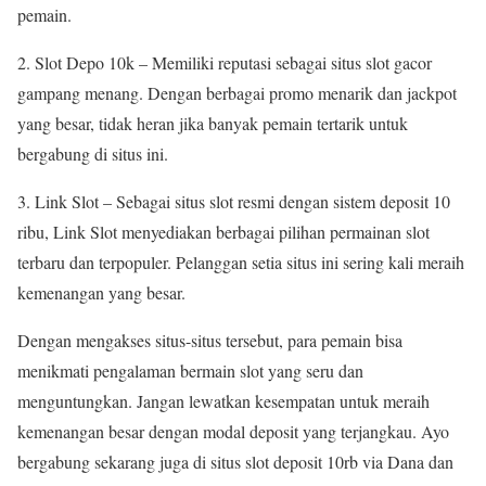
pemain.
2. Slot Depo 10k – Memiliki reputasi sebagai situs slot gacor
gampang menang. Dengan berbagai promo menarik dan jackpot
yang besar, tidak heran jika banyak pemain tertarik untuk
bergabung di situs ini.
3. Link Slot – Sebagai situs slot resmi dengan sistem deposit 10
ribu, Link Slot menyediakan berbagai pilihan permainan slot
terbaru dan terpopuler. Pelanggan setia situs ini sering kali meraih
kemenangan yang besar.
Dengan mengakses situs-situs tersebut, para pemain bisa
menikmati pengalaman bermain slot yang seru dan
menguntungkan. Jangan lewatkan kesempatan untuk meraih
kemenangan besar dengan modal deposit yang terjangkau. Ayo
bergabung sekarang juga di situs slot deposit 10rb via Dana dan