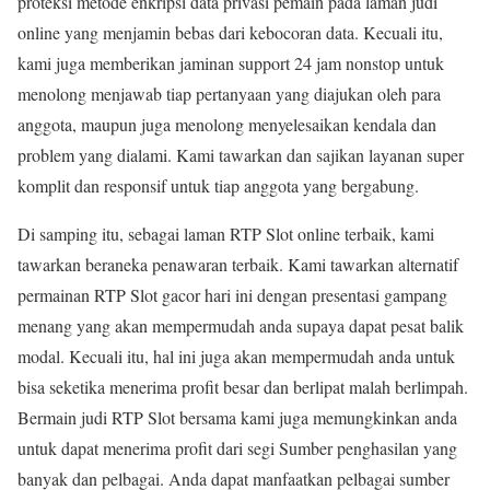
proteksi metode enkripsi data privasi pemain pada laman judi
online yang menjamin bebas dari kebocoran data. Kecuali itu,
kami juga memberikan jaminan support 24 jam nonstop untuk
menolong menjawab tiap pertanyaan yang diajukan oleh para
anggota, maupun juga menolong menyelesaikan kendala dan
problem yang dialami. Kami tawarkan dan sajikan layanan super
komplit dan responsif untuk tiap anggota yang bergabung.
Di samping itu, sebagai laman RTP Slot online terbaik, kami
tawarkan beraneka penawaran terbaik. Kami tawarkan alternatif
permainan RTP Slot gacor hari ini dengan presentasi gampang
menang yang akan mempermudah anda supaya dapat pesat balik
modal. Kecuali itu, hal ini juga akan mempermudah anda untuk
bisa seketika menerima profit besar dan berlipat malah berlimpah.
Bermain judi RTP Slot bersama kami juga memungkinkan anda
untuk dapat menerima profit dari segi Sumber penghasilan yang
banyak dan pelbagai. Anda dapat manfaatkan pelbagai sumber