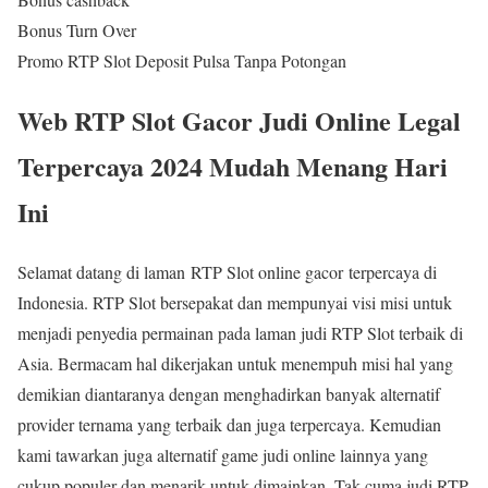
Bonus Turn Over
Promo RTP Slot Deposit Pulsa Tanpa Potongan
Web RTP Slot Gacor Judi Online Legal
Terpercaya 2024 Mudah Menang Hari
Ini
Selamat datang di laman RTP Slot online gacor terpercaya di
Indonesia. RTP Slot bersepakat dan mempunyai visi misi untuk
menjadi penyedia permainan pada laman judi RTP Slot terbaik di
Asia. Bermacam hal dikerjakan untuk menempuh misi hal yang
demikian diantaranya dengan menghadirkan banyak alternatif
provider ternama yang terbaik dan juga terpercaya. Kemudian
kami tawarkan juga alternatif game judi online lainnya yang
cukup populer dan menarik untuk dimainkan. Tak cuma judi RTP