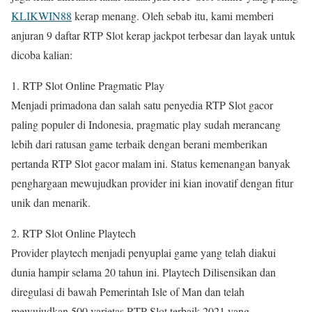
KLIKWIN88
kerap menang. Oleh sebab itu, kami memberi
anjuran 9 daftar RTP Slot kerap jackpot terbesar dan layak untuk
dicoba kalian:
1. RTP Slot Online Pragmatic Play
Menjadi primadona dan salah satu penyedia RTP Slot gacor
paling populer di Indonesia, pragmatic play sudah merancang
lebih dari ratusan game terbaik dengan berani memberikan
pertanda RTP Slot gacor malam ini. Status kemenangan banyak
penghargaan mewujudkan provider ini kian inovatif dengan fitur
unik dan menarik.
2. RTP Slot Online Playtech
Provider playtech menjadi penyuplai game yang telah diakui
dunia hampir selama 20 tahun ini. Playtech Dilisensikan dan
diregulasi di bawah Pemerintah Isle of Man dan telah
mewujudkan 500 varietas RTP Slot terbaik 2021 yang