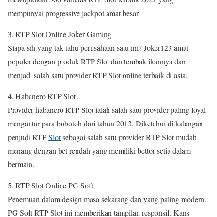
mempunyai progressive jackpot amat besar.
3. RTP Slot Online Joker Gaming
Siapa sih yang tak tahu perusahaan satu ini? Joker123 amat
populer dengan produk RTP Slot dan tembak ikannya dan
menjadi salah satu provider RTP Slot online terbaik di asia.
4. Habanero RTP Slot
Provider habanero RTP Slot ialah salah satu provider paling loyal
mengantar para bobotoh dari tahun 2013. Diketahui di kalangan
penjudi RTP
Slot
sebagai salah satu provider RTP Slot mudah
menang dengan bet rendah yang memiliki bettor setia dalam
bermain.
5. RTP Slot Online PG Soft
Penemuan dalam design masa sekarang dan yang paling modern,
PG Soft RTP Slot ini memberikan tampilan responsif. Kans