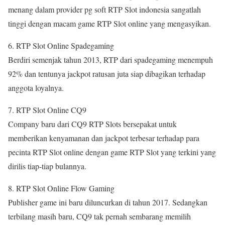
menang dalam provider pg soft RTP Slot indonesia sangatlah
tinggi dengan macam game RTP Slot online yang mengasyikan.
6. RTP Slot Online Spadegaming
Berdiri semenjak tahun 2013, RTP dari spadegaming menempuh
92% dan tentunya jackpot ratusan juta siap dibagikan terhadap
anggota loyalnya.
7. RTP Slot Online CQ9
Company baru dari CQ9 RTP Slots bersepakat untuk
memberikan kenyamanan dan jackpot terbesar terhadap para
pecinta RTP Slot online dengan game RTP Slot yang terkini yang
dirilis tiap-tiap bulannya.
8. RTP Slot Online Flow Gaming
Publisher game ini baru diluncurkan di tahun 2017. Sedangkan
terbilang masih baru, CQ9 tak pernah sembarang memilih