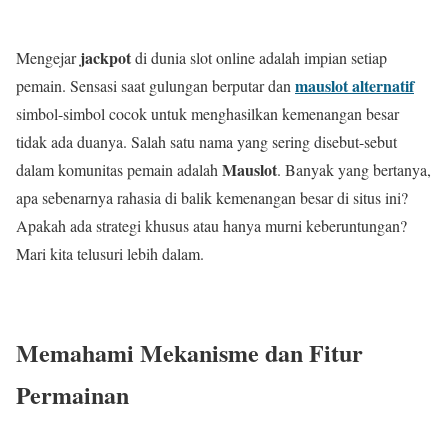
jackpot
Mengejar
di dunia slot online adalah impian setiap
mauslot alternatif
pemain. Sensasi saat gulungan berputar dan
simbol-simbol cocok untuk menghasilkan kemenangan besar
tidak ada duanya. Salah satu nama yang sering disebut-sebut
Mauslot
dalam komunitas pemain adalah
. Banyak yang bertanya,
apa sebenarnya rahasia di balik kemenangan besar di situs ini?
Apakah ada strategi khusus atau hanya murni keberuntungan?
Mari kita telusuri lebih dalam.
Memahami Mekanisme dan Fitur
Permainan