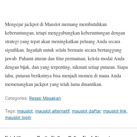
Mengejar jackpot di Mauslot memang membutuhkan
keberuntungan, tetapi menggabungkan keberuntungan dengan
strategi yang tepat akan meningkatkan peluang Anda secara
signifikan. Ingatlah untuk selalu bermain secara bertanggung
jawab. Pahami aturan dan fitur permainan, kelola modal Anda
dengan bijak, dan yang terpenting, nikmati setiap putaran. Siapa
tahu, putaran berikutnya bisa menjadi momen di mana Anda
memenangkan jackpot yang telah lama dinantikan.
Categories:
Resep Masakan
Tags:
mauslot
,
mauslot alternatif
,
mauslot daftar
,
mauslot link
,
mauslot login