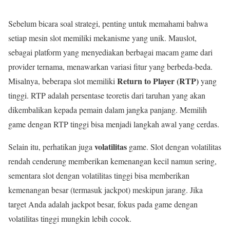
Sebelum bicara soal strategi, penting untuk memahami bahwa
setiap mesin slot memiliki mekanisme yang unik. Mauslot,
sebagai platform yang menyediakan berbagai macam game dari
provider ternama, menawarkan variasi fitur yang berbeda-beda.
Return to Player (RTP)
Misalnya, beberapa slot memiliki
yang
tinggi. RTP adalah persentase teoretis dari taruhan yang akan
dikembalikan kepada pemain dalam jangka panjang. Memilih
game dengan RTP tinggi bisa menjadi langkah awal yang cerdas.
volatilitas
Selain itu, perhatikan juga
game. Slot dengan volatilitas
rendah cenderung memberikan kemenangan kecil namun sering,
sementara slot dengan volatilitas tinggi bisa memberikan
kemenangan besar (termasuk jackpot) meskipun jarang. Jika
target Anda adalah jackpot besar, fokus pada game dengan
volatilitas tinggi mungkin lebih cocok.