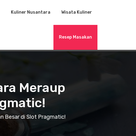
Kuliner Nusantara
Wisata Kuliner
Resep Masakan
Cara Meraup
gmatic!
 Besar di Slot Pragmatic!