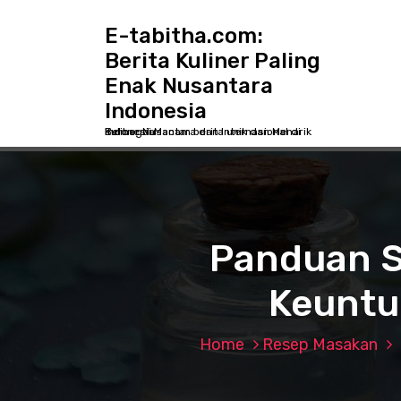
S
k
E-tabitha.com:
i
Berita Kuliner Paling
p
Enak Nusantara
t
Indonesia
o
c
Berbagai Macam berita unik dan Menarik Kuliner Nusantara dan Internasional di Indonesia
o
n
t
e
n
Panduan St
t
Keuntu
Home
Resep Masakan