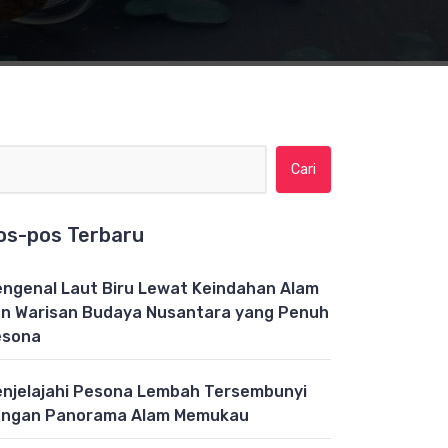
Cari untuk:
os-pos Terbaru
ngenal Laut Biru Lewat Keindahan Alam
n Warisan Budaya Nusantara yang Penuh
esona
njelajahi Pesona Lembah Tersembunyi
engan Panorama Alam Memukau