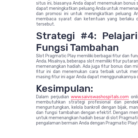
situs ini, biasanya Anda dapat menemukan bonus 
dapat meningkatkan peluang Anda untuk memenan
dan promosi ini untuk meningkatkan peluang A
membaca syarat dan ketentuan yang berlaku 
tersebut.
Strategi #4: Pelaja
Fungsi Tambahan
Slot Pragmatic Play memiliki berbagai fitur dan 
Anda. Misalnya, beberapa slot memiliki fitur put
memenangkan hadiah. Ada juga fitur bonus dan min
fitur ini dan menemukan cara terbaik untuk me
masing fitur ini agar Anda dapat menggunakannya d
Kesimpulan:
Dalam perjudian
www.saiviswashospitals.com
onli
membutuhkan strategi profesional dan pendek
menguntungkan, kelola bankroll dengan bijak, man
dan fungsi tambahan dengan efektif. Dengan mene
untuk memenangkan hadiah besar di slot Pragmatic
pengalaman bermain Anda dengan Pragmatic Play!