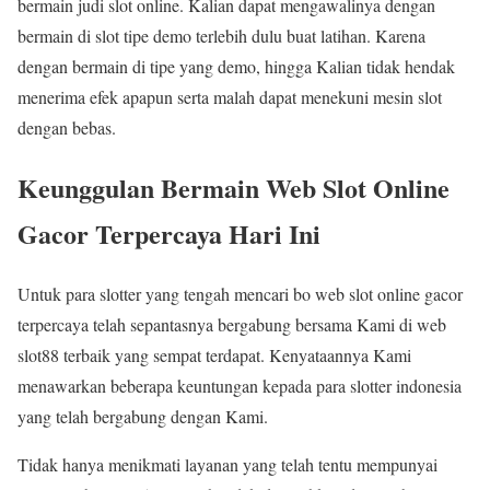
bermain judi slot online. Kalian dapat mengawalinya dengan
bermain di slot tipe demo terlebih dulu buat latihan. Karena
dengan bermain di tipe yang demo, hingga Kalian tidak hendak
menerima efek apapun serta malah dapat menekuni mesin slot
dengan bebas.
Keunggulan Bermain Web Slot Online
Gacor Terpercaya Hari Ini
Untuk para slotter yang tengah mencari bo web slot online gacor
terpercaya telah sepantasnya bergabung bersama Kami di web
slot88 terbaik yang sempat terdapat. Kenyataannya Kami
menawarkan beberapa keuntungan kepada para slotter indonesia
yang telah bergabung dengan Kami.
Tidak hanya menikmati layanan yang telah tentu mempunyai