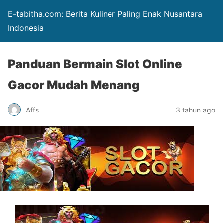
E-tabitha.com: Berita Kuliner Paling Enak Nusantara
Indonesia
Panduan Bermain Slot Online
Gacor Mudah Menang
Affs
3 tahun ago