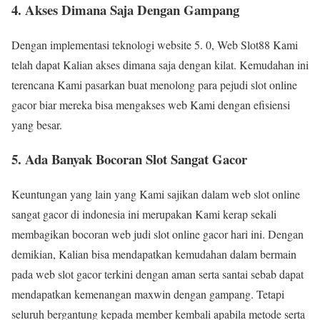
4. Akses Dimana Saja Dengan Gampang
Dengan implementasi teknologi website 5. 0, Web Slot88 Kami
telah dapat Kalian akses dimana saja dengan kilat. Kemudahan ini
terencana Kami pasarkan buat menolong para pejudi slot online
gacor biar mereka bisa mengakses web Kami dengan efisiensi
yang besar.
5. Ada Banyak Bocoran Slot Sangat Gacor
Keuntungan yang lain yang Kami sajikan dalam web slot online
sangat gacor di indonesia ini merupakan Kami kerap sekali
membagikan bocoran web judi slot online gacor hari ini. Dengan
demikian, Kalian bisa mendapatkan kemudahan dalam bermain
pada web slot gacor terkini dengan aman serta santai sebab dapat
mendapatkan kemenangan maxwin dengan gampang. Tetapi
seluruh bergantung kepada member kembali apabila metode serta