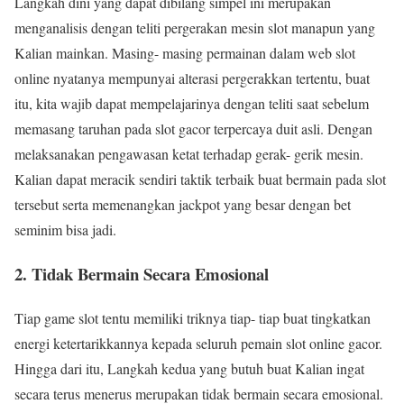
Langkah dini yang dapat dibilang simpel ini merupakan
menganalisis dengan teliti pergerakan mesin slot manapun yang
Kalian mainkan. Masing- masing permainan dalam web slot
online nyatanya mempunyai alterasi pergerakkan tertentu, buat
itu, kita wajib dapat mempelajarinya dengan teliti saat sebelum
memasang taruhan pada slot gacor terpercaya duit asli. Dengan
melaksanakan pengawasan ketat terhadap gerak- gerik mesin.
Kalian dapat meracik sendiri taktik terbaik buat bermain pada slot
tersebut serta memenangkan jackpot yang besar dengan bet
seminim bisa jadi.
2. Tidak Bermain Secara Emosional
Tiap game slot tentu memiliki triknya tiap- tiap buat tingkatkan
energi ketertarikkannya kepada seluruh pemain slot online gacor.
Hingga dari itu, Langkah kedua yang butuh buat Kalian ingat
secara terus menerus merupakan tidak bermain secara emosional.