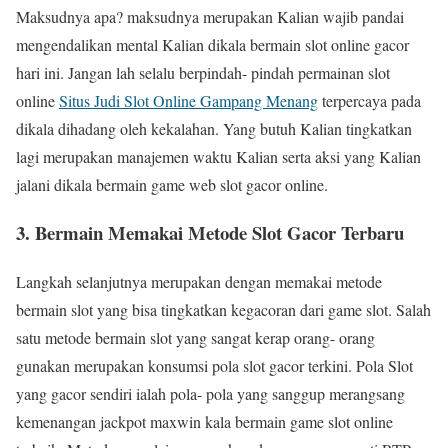
Maksudnya apa? maksudnya merupakan Kalian wajib pandai
mengendalikan mental Kalian dikala bermain slot online gacor
hari ini. Jangan lah selalu berpindah- pindah permainan slot
online
Situs Judi Slot Online Gampang Menang
terpercaya pada
dikala dihadang oleh kekalahan. Yang butuh Kalian tingkatkan
lagi merupakan manajemen waktu Kalian serta aksi yang Kalian
jalani dikala bermain game web slot gacor online.
3. Bermain Memakai Metode Slot Gacor Terbaru
Langkah selanjutnya merupakan dengan memakai metode
bermain slot yang bisa tingkatkan kegacoran dari game slot. Salah
satu metode bermain slot yang sangat kerap orang- orang
gunakan merupakan konsumsi pola slot gacor terkini. Pola Slot
yang gacor sendiri ialah pola- pola yang sanggup merangsang
kemenangan jackpot maxwin kala bermain game slot online