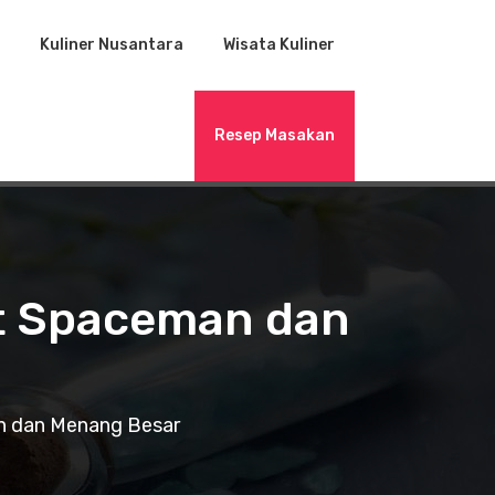
Kuliner Nusantara
Wisata Kuliner
Resep Masakan
ot Spaceman dan
n dan Menang Besar