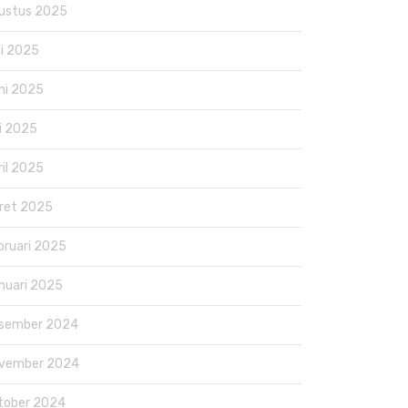
ustus 2025
li 2025
ni 2025
i 2025
ril 2025
ret 2025
bruari 2025
nuari 2025
sember 2024
vember 2024
tober 2024