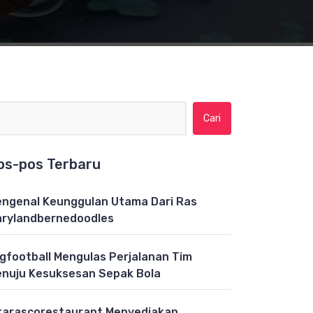
Cari untuk:
os-pos Terbaru
ngenal Keunggulan Utama Dari Ras
rylandbernedoodles
gfootball Mengulas Perjalanan Tim
nuju Kesuksesan Sepak Bola
tarascorestaurant Menyediakan