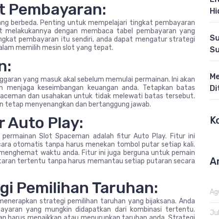
at Pembayaran:
Hi
ang berbeda. Penting untuk mempelajari tingkat pembayaran
at melakukannya dengan membaca tabel pembayaran yang
Su
gkat pembayaran itu sendiri, anda dapat mengatur strategi
lam memilih mesin slot yang tepat.
S
n:
Me
 anggaran yang masuk akal sebelum memulai permainan. Ini akan
n menjaga keseimbangan keuangan anda. Tetapkan batas
Di
paceman dan usahakan untuk tidak melewati batas tersebut.
nan tetap menyenangkan dan bertanggung jawab.
 Auto Play:
K
permainan Slot Spaceman adalah fitur Auto Play. Fitur ini
a otomatis tanpa harus menekan tombol putar setiap kali.
enghemat waktu anda. Fitur ini juga berguna untuk pemain
A
taran tertentu tanpa harus memantau setiap putaran secara
gi Pemilihan Taruhan:
Ag
enerapkan strategi pemilihan taruhan yang bijaksana. Anda
yaran yang mungkin didapatkan dari kombinasi tertentu.
Ju
pan harus menaikkan atau menurunkan taruhan anda. Strategi