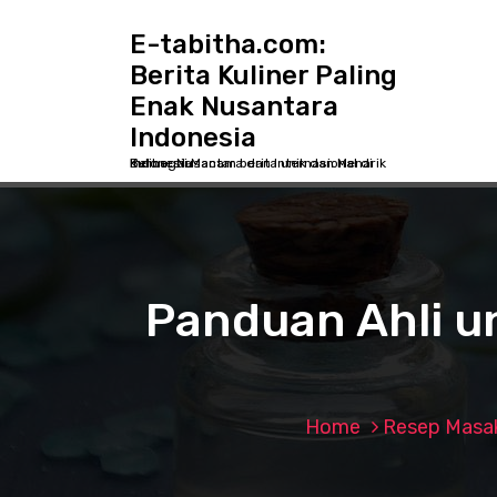
S
k
E-tabitha.com:
i
Berita Kuliner Paling
p
Enak Nusantara
t
Indonesia
o
c
Berbagai Macam berita unik dan Menarik Kuliner Nusantara dan Internasional di Indonesia
o
n
t
e
n
Panduan Ahli u
t
Home
Resep Masa