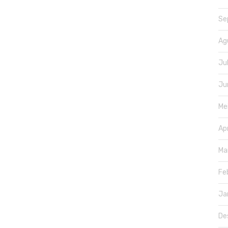
Se
Ag
Ju
Ju
Me
Ap
Ma
Fe
Ja
De