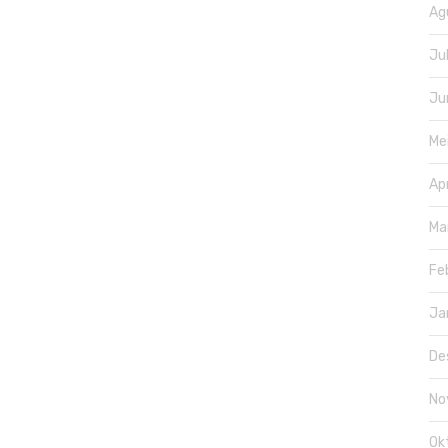
Ag
Ju
Ju
Me
Ap
Ma
Fe
Ja
De
No
Ok