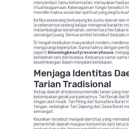
menyambut tamu kehormatan, merayakan hasil pane
ritual keagamaan. Keberagaman fungsi tersebut me
memiliki makna sosial dan spiritual yang begitu kuat
Ketika seseorang berkunjung ke suatu daerah dan m
ia sebenarnya sedang belajar mengenal karakter 
melambangkan keramahan, sementara hentakan kak
semangat juang. Semua simbol tersebut berpadu m
Di tengah kesibukan masyarakat modern, menikmat
mengurangi kepenatan. Sama halnya dengan pentin
seperti
bloomingbeautyrecoveryhouse
, menjag
keindahan seni dan budaya. Keduanya sama-sama
keseimbangan dalam menjalani kehidupan.
Menjaga Identitas Da
Tarian Tradisional
Setiap daerah di Indonesia memiliki tarian yang me
kekompakan gerak para penarinya. Tari Kecak dari 
iringan alat musik. Tari Piring dari Sumatera Bara
tangan, sedangkan Tari Jaipong dari Jawa Barat 
semangat.
Keunikan tersebut menjadi identitas yang membeda
pemerintah daerah maupun komunitas seni terus be