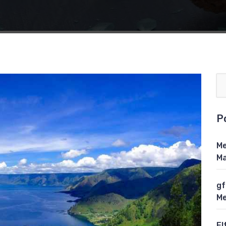
P
Me
Ma
gf
Me
El