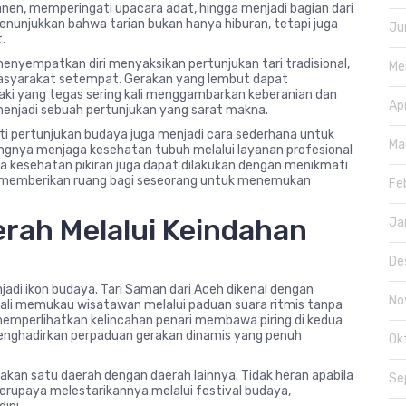
n, memperingati upacara adat, hingga menjadi bagian dari
nunjukkan bahwa tarian bukan hanya hiburan, tetapi juga
Ju
.
enyempatkan diri menyaksikan pertunjukan tari tradisional,
Me
masyarakat setempat. Gerakan yang lembut dapat
i yang tegas sering kali menggambarkan keberanian dan
Ap
enjadi sebuah pertunjukan yang sarat makna.
i pertunjukan budaya juga menjadi cara sederhana untuk
Ma
gnya menjaga kesehatan tubuh melalui layanan profesional
a kesehatan pikiran juga dapat dilakukan dengan menikmati
 memberikan ruang bagi seseorang untuk menemukan
Fe
erah Melalui Keindahan
Ja
De
njadi ikon budaya. Tari Saman dari Aceh dikenal dengan
No
Bali memukau wisatawan melalui paduan suara ritmis tanpa
t memperlihatkan kelincahan penari membawa piring di kedua
menghadirkan perpaduan gerakan dinamis yang penuh
Ok
kan satu daerah dengan daerah lainnya. Tidak heran apabila
Se
rupaya melestarikannya melalui festival budaya,