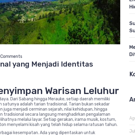
Hi
Su
S
Me
Di
 Comments
nal yang Menjadi Identitas
K
enyimpan Warisan Leluhur
A
daya. Dari Sabang hingga Merauke, setiap daerah memiliki
h satunya adalah tarian tradisional. Tarian bukan sekadar
juga menjadi cerminan sejarah, nilai kehidupan, hingga
an tradisional secara langsung menghadirkan pengalaman
Ag
ihatnya melalui layar. Setiap gerakan, irama musik, kostum,
ton menyelami kisah yang telah hidup selama ratusan tahun.
Ju
 berbagai kesempatan. Ada yang dipentaskan untuk