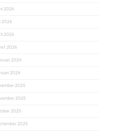
ni 2026
i 2026
ril 2026
ret 2026
bruari 2026
nuari 2026
sember 2025
vember 2025
tober 2025
ptember 2025