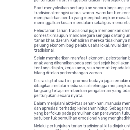
pertunjukan rutin, hingga pendidikan seni sejak usia d
Saat menyaksikan pertunjukan secara langsung, p
tradisional mengisi udara, warna-warni kostum me
menghadirkan cerita yang menghubungkan masa la
meninggalkan kesan mendalam sekaligus menumbu
Pelestarian tarian tradisional juga memberikan da
domestik maupun mancanegara sengaja datang unt
tarian khas daerah. Kehadiran mereka tidak hanya
peluang ekonomi bagi pelaku usaha lokal, mulai dari 
tradisional.
Selain memberikan manfaat ekonomi, pelestarian b
anak yang dikenalkan pada seni tari sejak kecil akan
tentang disiplin, kerja sama, rasa hormat kepada l
hilang ditelan perkembangan zaman.
Di era digital saat ini, promosi budaya juga semak
dibagikan melalui media sosial sehingga menjangk
langsung tetap memberikan pengalaman yang tidak
pertunjukan secara nyata.
Dalam menjalani aktivitas sehari-hari, manusia m
dan apresiasi terhadap keindahan hidup. Sebagai
yang berfokus pada pemulihan dan perawatan tubuh
satu bentuk pemulihan emosional yang menghadirka
Melalui pertunjukan tarian tradisional, kita diajak