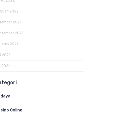
ret 2022
bruari 2022
sember 2021
ptember 2021
ustus 2021
li 2021
i 2021
ategori
udaya
sino Online