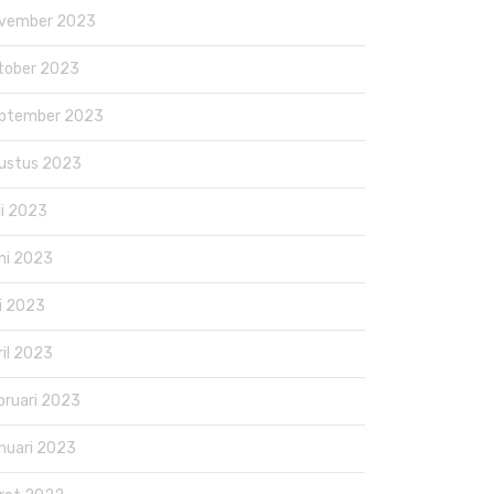
vember 2023
tober 2023
ptember 2023
ustus 2023
li 2023
ni 2023
i 2023
ril 2023
bruari 2023
nuari 2023