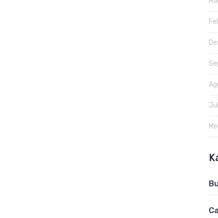
Ma
Fe
De
Se
Ag
Ju
Me
K
B
Ca