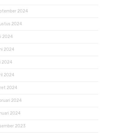
ptember 2024
ustus 2024
li 2024
ni 2024
i 2024
ril 2024
ret 2024
bruari 2024
nuari 2024
sember 2023