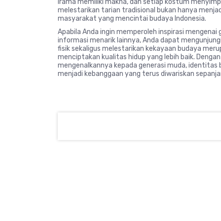
irama memiliki makna, dan setiap kostum menyimpan f
melestarikan tarian tradisional bukan hanya menjad
masyarakat yang mencintai budaya Indonesia.
Apabila Anda ingin memperoleh inspirasi mengenai
informasi menarik lainnya, Anda dapat mengunjung
fisik sekaligus melestarikan kekayaan budaya me
menciptakan kualitas hidup yang lebih baik. Denga
mengenalkannya kepada generasi muda, identitas b
menjadi kebanggaan yang terus diwariskan sepanj