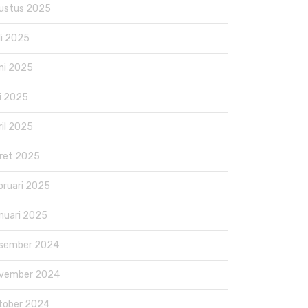
ustus 2025
li 2025
ni 2025
i 2025
ril 2025
ret 2025
bruari 2025
nuari 2025
sember 2024
vember 2024
tober 2024