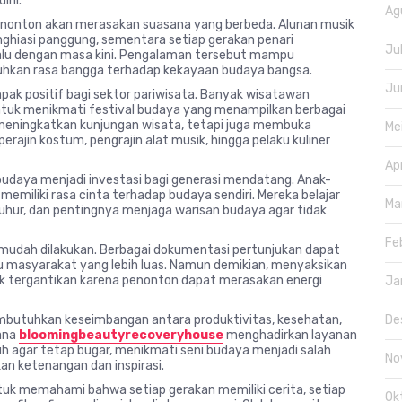
ini.
Ag
enonton akan merasakan suasana yang berbeda. Alunan musik
nghiasi panggung, sementara setiap gerakan penari
Ju
lu dengan masa kini. Pengalaman tersebut mampu
hkan rasa bangga terhadap kekayaan budaya bangsa.
Ju
mpak positif bagi sektor pariwisata. Banyak wisatawan
uk menikmati festival budaya yang menampilkan berbagai
 meningkatkan kunjungan wisata, tetapi juga membuka
Me
perajin kostum, pengrajin alat musik, hingga pelaku kuliner
Ap
udaya menjadi investasi bagi generasi mendatang. Anak-
 memiliki rasa cinta terhadap budaya sendiri. Mereka belajar
Ma
eluhur, dan pentingnya menjaga warisan budaya agar tidak
Fe
in mudah dilakukan. Berbagai dokumentasi pertunjukan dapat
au masyarakat yang lebih luas. Namun demikian, menyaksikan
 tergantikan karena penonton dapat merasakan energi
Ja
De
embutuhkan keseimbangan antara produktivitas, kesehatan,
mana
bloomingbeautyrecoveryhouse
menghadirkan layanan
 agar tetap bugar, menikmati seni budaya menjadi salah
No
n ketenangan dan inspirasi.
 untuk memahami bahwa setiap gerakan memiliki cerita, setiap
Ok