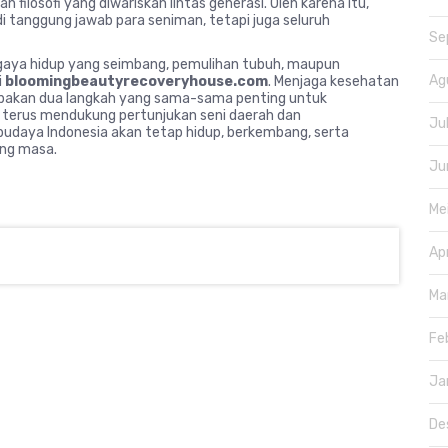
ilosofi yang diwariskan lintas generasi. Oleh karena itu,
i tanggung jawab para seniman, tetapi juga seluruh
Se
 gaya hidup yang seimbang, pemulihan tubuh, maupun
Ag
i
bloomingbeautyrecoveryhouse.com
. Menjaga kesehatan
rupakan dua langkah yang sama-sama penting untuk
n terus mendukung pertunjukan seni daerah dan
Ju
udaya Indonesia akan tetap hidup, berkembang, serta
ang masa.
Ju
Me
Ap
Ma
Fe
Ja
De