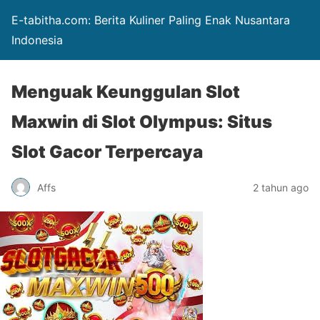
E-tabitha.com: Berita Kuliner Paling Enak Nusantara
Indonesia
Menguak Keunggulan Slot
Maxwin di Slot Olympus: Situs
Slot Gacor Terpercaya
Affs
2 tahun ago