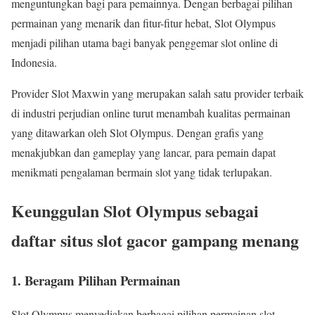
menguntungkan bagi para pemainnya. Dengan berbagai pilihan
permainan yang menarik dan fitur-fitur hebat, Slot Olympus
menjadi pilihan utama bagi banyak penggemar slot online di
Indonesia.
Provider Slot Maxwin yang merupakan salah satu provider terbaik
di industri perjudian online turut menambah kualitas permainan
yang ditawarkan oleh Slot Olympus. Dengan grafis yang
menakjubkan dan gameplay yang lancar, para pemain dapat
menikmati pengalaman bermain slot yang tidak terlupakan.
Keunggulan Slot Olympus sebagai
daftar situs slot gacor gampang menang
1. Beragam Pilihan Permainan
Slot Olympus menyediakan berbagai pilihan permainan slot