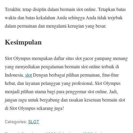
Terakhir, tetap disiplin dalam bermain slot online. Tetapkan batas
waktu dan batas kekalahan Anda sehingga Anda tidak terjebak
dalam permainan dan mengalami kerugian yang besar.
Kesimpulan
Slot Olympus merupakan daftar situs slot gacor gampang menang
yang menyediakan pengalaman bermain slot online terbaik di
Indonesia.
slot
Dengan berbagai pilihan permainan, fitur-fitur
hebat, dan layanan pelanggan yang profesional, Slot Olympus
menjadi pilihan utama bagi para penggemar slot online. Jadi,
jangan ragu untuk bergabung dan rasakan keseruan bermain slot
di Slot Olympus sekarang juga!
Categories:
SLOT