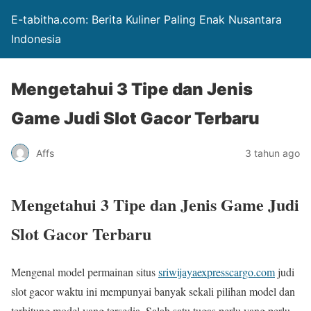
E-tabitha.com: Berita Kuliner Paling Enak Nusantara
Indonesia
Mengetahui 3 Tipe dan Jenis
Game Judi Slot Gacor Terbaru
Affs
3 tahun ago
Mengetahui 3 Tipe dan Jenis Game Judi
Slot Gacor Terbaru
Mengenal model permainan situs
sriwijayaexpresscargo.com
judi
slot gacor waktu ini mempunyai banyak sekali pilihan model dan
terhitung model yang tersedia. Salah satu tugas perlu yang perlu