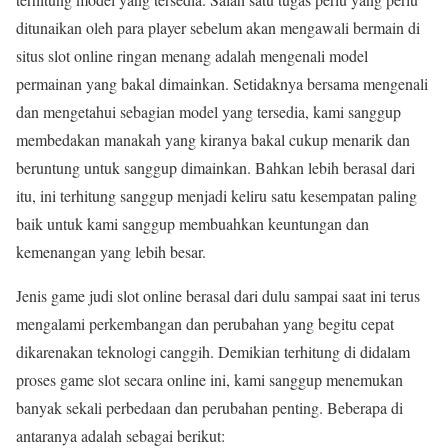
ditunaikan oleh para player sebelum akan mengawali bermain di
situs slot online ringan menang adalah mengenali model
permainan yang bakal dimainkan. Setidaknya bersama mengenali
dan mengetahui sebagian model yang tersedia, kami sanggup
membedakan manakah yang kiranya bakal cukup menarik dan
beruntung untuk sanggup dimainkan. Bahkan lebih berasal dari
itu, ini terhitung sanggup menjadi keliru satu kesempatan paling
baik untuk kami sanggup membuahkan keuntungan dan
kemenangan yang lebih besar.
Jenis game judi slot online berasal dari dulu sampai saat ini terus
mengalami perkembangan dan perubahan yang begitu cepat
dikarenakan teknologi canggih. Demikian terhitung di didalam
proses game slot secara online ini, kami sanggup menemukan
banyak sekali perbedaan dan perubahan penting. Beberapa di
antaranya adalah sebagai berikut: