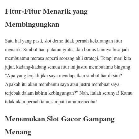
Fitur-Fitur Menarik yang
Membingungkan
Satu hal yang pasti, slot demo tidak pernah kekurangan fitur
menarik. Simbol liar, putaran gratis, dan bonus lainnya bisa jadi
membuatmu merasa seperti seorang ahli strategi. Tetapi mari kita
jujur, kadang-kadang semua fitur ini justru membuatmu bingung.
“Apa yang terjadi jika saya mendapatkan simbol liar di sini?
Apakah itu akan membantu saya atau justru membuat saya
terjebak dalam labirin kebingungan?” Nah, itulah serunya! Kamu
tidak akan pernah tahu sampai kamu mencoba!
Menemukan Slot Gacor Gampang
Menang