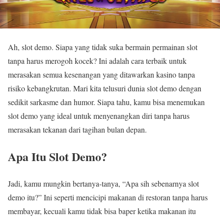
Ah, slot demo. Siapa yang tidak suka bermain permainan slot
tanpa harus merogoh kocek? Ini adalah cara terbaik untuk
merasakan semua kesenangan yang ditawarkan kasino tanpa
risiko kebangkrutan. Mari kita telusuri dunia slot demo dengan
sedikit sarkasme dan humor. Siapa tahu, kamu bisa menemukan
slot demo yang ideal untuk menyenangkan diri tanpa harus
merasakan tekanan dari tagihan bulan depan.
Apa Itu Slot Demo?
Jadi, kamu mungkin bertanya-tanya, “Apa sih sebenarnya slot
demo itu?” Ini seperti mencicipi makanan di restoran tanpa harus
membayar, kecuali kamu tidak bisa baper ketika makanan itu