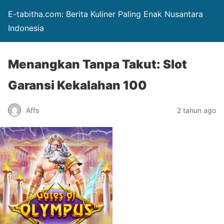
E-tabitha.com: Berita Kuliner Paling Enak Nusantara
Indonesia
Menangkan Tanpa Takut: Slot
Garansi Kekalahan 100
Affs
2 tahun ago