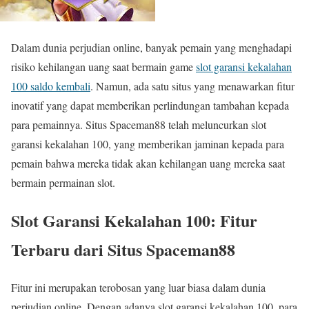
Dalam dunia perjudian online, banyak pemain yang menghadapi
risiko kehilangan uang saat bermain game
slot garansi kekalahan
100 saldo kembali
. Namun, ada satu situs yang menawarkan fitur
inovatif yang dapat memberikan perlindungan tambahan kepada
para pemainnya. Situs Spaceman88 telah meluncurkan slot
garansi kekalahan 100, yang memberikan jaminan kepada para
pemain bahwa mereka tidak akan kehilangan uang mereka saat
bermain permainan slot.
Slot Garansi Kekalahan 100: Fitur
Terbaru dari Situs Spaceman88
Fitur ini merupakan terobosan yang luar biasa dalam dunia
perjudian online. Dengan adanya slot garansi kekalahan 100, para