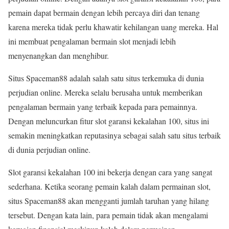
pemain dapat bermain dengan lebih percaya diri dan tenang
karena mereka tidak perlu khawatir kehilangan uang mereka. Hal
ini membuat pengalaman bermain slot menjadi lebih
menyenangkan dan menghibur.
Situs Spaceman88 adalah salah satu situs terkemuka di dunia
perjudian online. Mereka selalu berusaha untuk memberikan
pengalaman bermain yang terbaik kepada para pemainnya.
Dengan meluncurkan fitur slot garansi kekalahan 100, situs ini
semakin meningkatkan reputasinya sebagai salah satu situs terbaik
di dunia perjudian online.
Slot garansi kekalahan 100 ini bekerja dengan cara yang sangat
sederhana. Ketika seorang pemain kalah dalam permainan slot,
situs Spaceman88 akan mengganti jumlah taruhan yang hilang
tersebut. Dengan kata lain, para pemain tidak akan mengalami