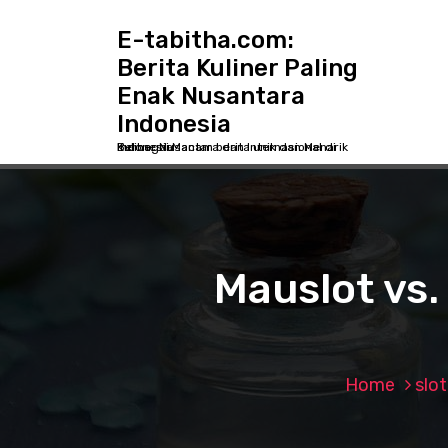
S
k
E-tabitha.com:
i
Berita Kuliner Paling
p
Enak Nusantara
t
Indonesia
o
c
Berbagai Macam berita unik dan Menarik Kuliner Nusantara dan Internasional di Indonesia
o
n
t
e
n
Mauslot vs
t
Home
slo