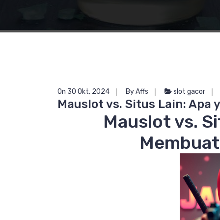
On 30 Okt, 2024
By Affs
slot gacor
Mauslot vs. Situs Lain: Ap
Mauslot vs. Si
Membuat