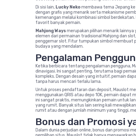
Di sisi lain,
Lucky Neko
membawa tema Jepang ke 
dengan grafis yang menarik serta mekanisme pe
kemenangan melalui kombinasi simbol berdekatan. 
favorit banyak pemain.
Mahjong Ways
merupakan pilihan menarik lainnya 
elemen dari permainan tradisional Mahjong dan sl
penggemar slot. Fitur tumpukan simbol membuat p
budaya yang mendalam.
Pengalaman Pengguna
Ketika berbicara tentang pengalaman pengguna, 
dinavigasi. Ini sangat penting, terutama bagi pema
kompleks. Dengan desain yang intuitif, pemain d
tanpa harus mencari terlalu lama.
Untuk proses pendaftaran dan deposit, Mauslot me
menggunakan QRIS atau depo 10K, pemain dapat me
ini sangat praktis, memungkinkan pemain untuk lan
yang rumit. Banyak situs lain sering kali mewajib
rumit atau dengan jumlah minimum yang tinggi, men
Bonus dan Promosi y
Dalam dunia perjudian online, bonus dan promosi m
pemilihan situs. Mauslot tidak hanya menawarkan 