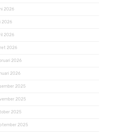
ni 2026
i 2026
ril 2026
ret 2026
bruari 2026
nuari 2026
sember 2025
vember 2025
tober 2025
ptember 2025