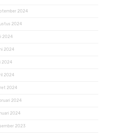
ptember 2024
ustus 2024
li 2024
ni 2024
i 2024
ril 2024
ret 2024
bruari 2024
nuari 2024
sember 2023