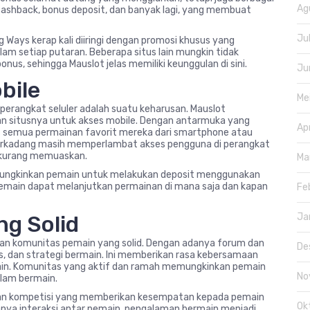
Ag
 cashback, bonus deposit, dan banyak lagi, yang membuat
Ju
 Ways kerap kali diiringi dengan promosi khusus yang
m setiap putaran. Beberapa situs lain mungkin tidak
us, sehingga Mauslot jelas memiliki keunggulan di sini.
Ju
bile
Me
 perangkat seluler adalah suatu keharusan. Mauslot
n situsnya untuk akses mobile. Dengan antarmuka yang
Ap
 semua permainan favorit mereka dari smartphone atau
g terkadang masih memperlambat akses pengguna di perangkat
 kurang memuaskan.
Ma
mungkinkan pemain untuk melakukan deposit menggunakan
 pemain dapat melanjutkan permainan di mana saja dan kapan
Fe
g Solid
Ja
kan komunitas pemain yang solid. Dengan adanya forum dan
De
ps, dan strategi bermain. Ini memberikan rasa kebersamaan
 lain. Komunitas yang aktif dan ramah memungkinkan pemain
No
lam bermain.
 dan kompetisi yang memberikan kesempatan kepada pemain
Ok
anya interaksi antar pemain, pengalaman bermain menjadi