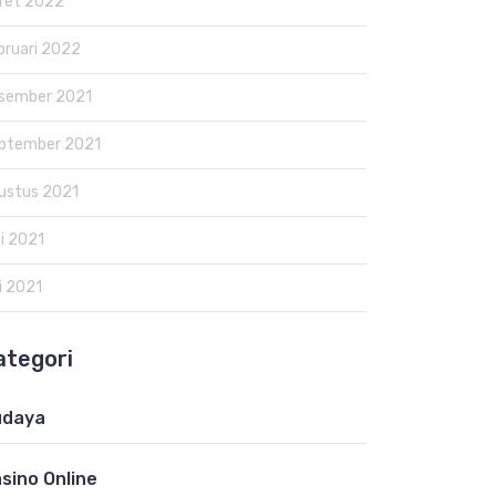
ret 2022
bruari 2022
sember 2021
ptember 2021
ustus 2021
li 2021
i 2021
ategori
udaya
sino Online