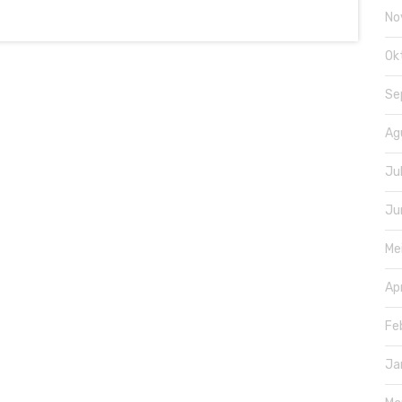
No
Ok
Se
Ag
Ju
Ju
Me
Ap
Fe
Ja