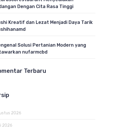
dangan Dengan Cita Rasa Tinggi
shi Kreatif dan Lezat Menjadi Daya Tarik
ushihanamd
ngenal Solusi Pertanian Modern yang
tawarkan nufarmcbd
omentar Terbaru
rsip
ustus 2026
li 2026