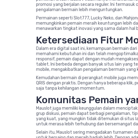
promosi yang berjalan secara reguler. Ini termasuk
pengalaman bermain lebih menguntungkan.
Permainan seperti Slot777, Lucky Neko, dan Mahjong
memungkinkan pemain meraih keuntungan lebih dala
menawarkan tingkat inovasi yang sama dalam hal bon
Ketersediaan Fitur Mo
Dalam era digital saat ini, kemampuan bermain dari
memahami kebutuhan ini dan telah mengoptimalka
responsif, pemain dapat dengan mudah mengakses
tablet. Ini berbeda dengan banyak situs lain yan
mobile, mengakibatkan pengalaman bermain yang
Kemudahan bermain di perangkat mobile juga me
QRIS dengan praktis. Dengan hanya beberapa klik,
saja tanpa kehilangan momentum.
Komunitas Pemain yan
Mauslot juga memiliki keunggulan dalam mencipta
grup diskusi, pemain dapat berbagi pengalaman, ti
yang kuat, yang mungkin tidak ditemukan di situs
untuk merasa lebih terhubung dan bersemangat da
Selain itu, Mauslot sering mengadakan turnamen
untuk bersaing dan meraih hadiah lebih. Dengan ad