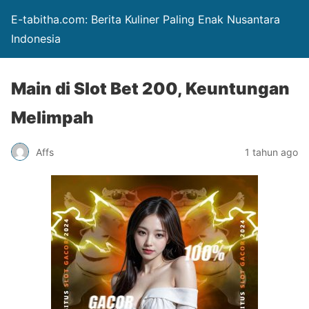
E-tabitha.com: Berita Kuliner Paling Enak Nusantara
Indonesia
Main di Slot Bet 200, Keuntungan
Melimpah
Affs
1 tahun ago