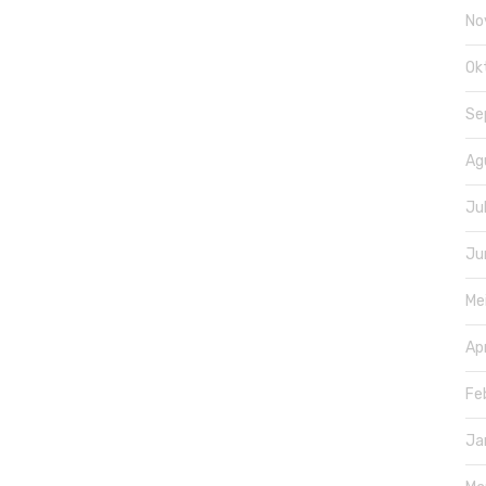
No
Ok
Se
Ag
Ju
Ju
Me
Ap
Fe
Ja