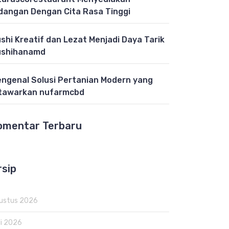
dangan Dengan Cita Rasa Tinggi
shi Kreatif dan Lezat Menjadi Daya Tarik
ushihanamd
ngenal Solusi Pertanian Modern yang
tawarkan nufarmcbd
omentar Terbaru
rsip
ustus 2026
li 2026