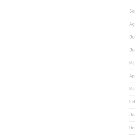
Se
Ag
Ju
Ju
Me
Ap
Ma
Fe
Ja
De