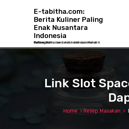
S
k
E-tabitha.com:
i
Berita Kuliner Paling
p
Enak Nusantara
t
Indonesia
o
c
Berbagai Macam berita unik dan Menarik Kuliner Nusantara dan Internasional di Indonesia
o
n
t
e
n
Link Slot Spa
t
Dap
Home
Resep Masakan