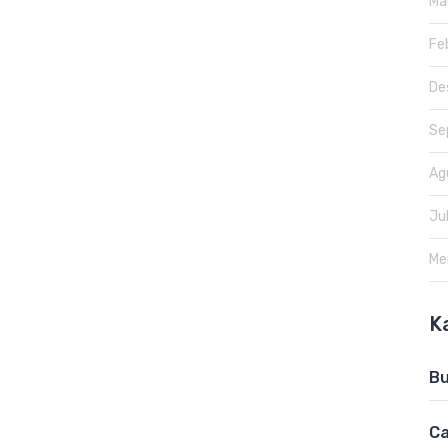
Ma
Fe
De
Se
Ag
Ju
Me
K
B
Ca