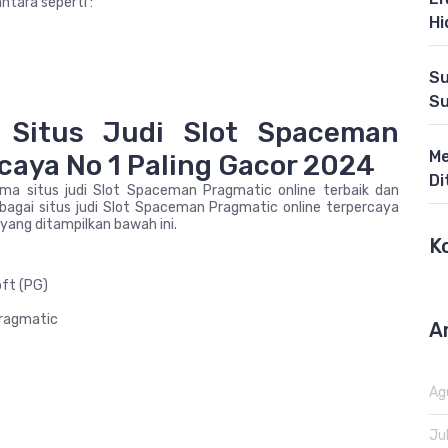
ntara seperti :
Hi
Su
S
 Situs Judi Slot Spaceman
Me
caya No 1 Paling Gacor 2024
Di
ma situs judi Slot Spaceman Pragmatic online terbaik dan
sebagai situs judi Slot Spaceman Pragmatic online terpercaya
 yang ditampilkan bawah ini.
K
ft (PG)
ragmatic
A
Ag
Ju