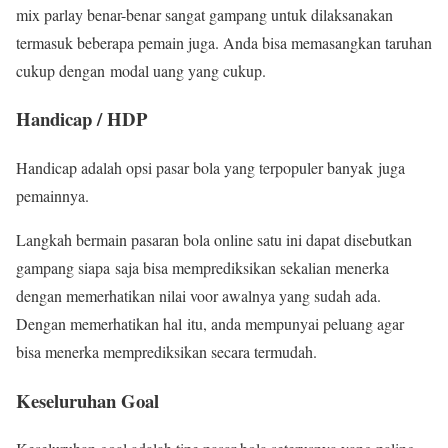
mix parlay benar-benar sangat gampang untuk dilaksanakan
termasuk beberapa pemain juga. Anda bisa memasangkan taruhan
cukup dengan modal uang yang cukup.
Handicap / HDP
Handicap adalah opsi pasar bola yang terpopuler banyak juga
pemainnya.
Langkah bermain pasaran bola online satu ini dapat disebutkan
gampang siapa saja bisa memprediksikan sekalian menerka
dengan memerhatikan nilai voor awalnya yang sudah ada.
Dengan memerhatikan hal itu, anda mempunyai peluang agar
bisa menerka memprediksikan secara termudah.
Keseluruhan Goal