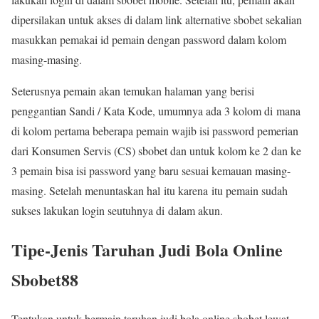
dipersilakan untuk akses di dalam link alternative sbobet sekalian
masukkan pemakai id pemain dengan password dalam kolom
masing-masing.
Seterusnya pemain akan temukan halaman yang berisi
penggantian Sandi / Kata Kode, umumnya ada 3 kolom di mana
di kolom pertama beberapa pemain wajib isi password pemerian
dari Konsumen Servis (CS) sbobet dan untuk kolom ke 2 dan ke
3 pemain bisa isi password yang baru sesuai kemauan masing-
masing. Setelah menuntaskan hal itu karena itu pemain sudah
sukses lakukan login seutuhnya di dalam akun.
Tipe-Jenis Taruhan Judi Bola Online
Sbobet88
Tentukan untuk bermain taruhan judi bola online sbobet lewat