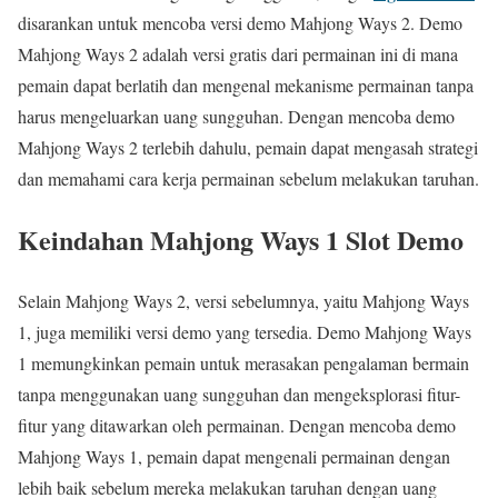
disarankan untuk mencoba versi demo Mahjong Ways 2. Demo
Mahjong Ways 2 adalah versi gratis dari permainan ini di mana
pemain dapat berlatih dan mengenal mekanisme permainan tanpa
harus mengeluarkan uang sungguhan. Dengan mencoba demo
Mahjong Ways 2 terlebih dahulu, pemain dapat mengasah strategi
dan memahami cara kerja permainan sebelum melakukan taruhan.
Keindahan Mahjong Ways 1 Slot Demo
Selain Mahjong Ways 2, versi sebelumnya, yaitu Mahjong Ways
1, juga memiliki versi demo yang tersedia. Demo Mahjong Ways
1 memungkinkan pemain untuk merasakan pengalaman bermain
tanpa menggunakan uang sungguhan dan mengeksplorasi fitur-
fitur yang ditawarkan oleh permainan. Dengan mencoba demo
Mahjong Ways 1, pemain dapat mengenali permainan dengan
lebih baik sebelum mereka melakukan taruhan dengan uang