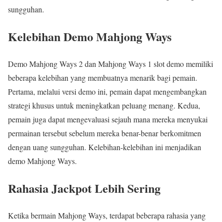
sungguhan.
Kelebihan Demo Mahjong Ways
Demo Mahjong Ways 2 dan Mahjong Ways 1 slot demo memiliki
beberapa kelebihan yang membuatnya menarik bagi pemain.
Pertama, melalui versi demo ini, pemain dapat mengembangkan
strategi khusus untuk meningkatkan peluang menang. Kedua,
pemain juga dapat mengevaluasi sejauh mana mereka menyukai
permainan tersebut sebelum mereka benar-benar berkomitmen
dengan uang sungguhan. Kelebihan-kelebihan ini menjadikan
demo Mahjong Ways.
Rahasia Jackpot Lebih Sering
Ketika bermain Mahjong Ways, terdapat beberapa rahasia yang