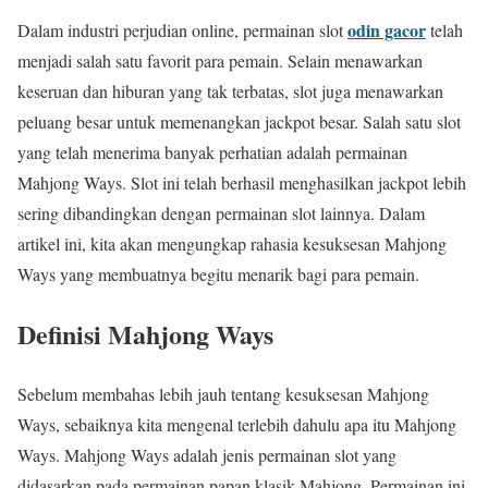
odin gacor
Dalam industri perjudian online, permainan slot
telah
menjadi salah satu favorit para pemain. Selain menawarkan
keseruan dan hiburan yang tak terbatas, slot juga menawarkan
peluang besar untuk memenangkan jackpot besar. Salah satu slot
yang telah menerima banyak perhatian adalah permainan
Mahjong Ways. Slot ini telah berhasil menghasilkan jackpot lebih
sering dibandingkan dengan permainan slot lainnya. Dalam
artikel ini, kita akan mengungkap rahasia kesuksesan Mahjong
Ways yang membuatnya begitu menarik bagi para pemain.
Definisi Mahjong Ways
Sebelum membahas lebih jauh tentang kesuksesan Mahjong
Ways, sebaiknya kita mengenal terlebih dahulu apa itu Mahjong
Ways. Mahjong Ways adalah jenis permainan slot yang
didasarkan pada permainan papan klasik Mahjong. Permainan ini