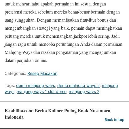
untuk mencari tahu apakah permainan ini sesuai dengan
preferensi mereka sebelum mereka benar-benar bermain dengan
uang sungguhan. Dengan memanfaatkan fitur-fitur bonus dan
mengembangkan strategi yang baik, pemain dapat meningkatkan
peluang mereka untuk memenangkan jackpot lebih sering. Jadi,
jangan ragu untuk mencoba peruntungan Anda dalam permainan
Mahjong Ways dan rasakan pengalaman yang mengagumkan
dalam perjudian online.
Categories:
Resep Masakan
Tags:
demo mahjong ways
,
demo mahjong ways 2
,
mahjong
ways
,
mahjong ways 1 slot demo
,
mahjong ways 2
E-tabitha.com: Berita Kuliner Paling Enak Nusantara
Indonesia
Back to top