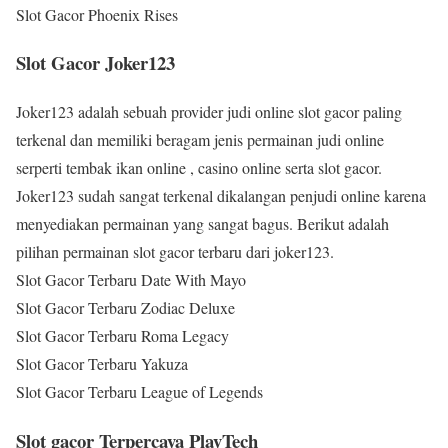
Slot Gacor Phoenix Rises
Slot Gacor Joker123
Joker123 adalah sebuah provider judi online slot gacor paling
terkenal dan memiliki beragam jenis permainan judi online
serperti tembak ikan online , casino online serta slot gacor.
Joker123 sudah sangat terkenal dikalangan penjudi online karena
menyediakan permainan yang sangat bagus. Berikut adalah
pilihan permainan slot gacor terbaru dari joker123.
Slot Gacor Terbaru Date With Mayo
Slot Gacor Terbaru Zodiac Deluxe
Slot Gacor Terbaru Roma Legacy
Slot Gacor Terbaru Yakuza
Slot Gacor Terbaru League of Legends
Slot gacor Terpercaya PlayTech