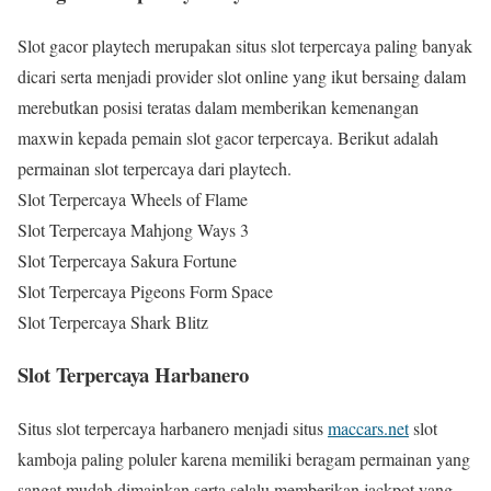
Slot gacor playtech merupakan situs slot terpercaya paling banyak
dicari serta menjadi provider slot online yang ikut bersaing dalam
merebutkan posisi teratas dalam memberikan kemenangan
maxwin kepada pemain slot gacor terpercaya. Berikut adalah
permainan slot terpercaya dari playtech.
Slot Terpercaya Wheels of Flame
Slot Terpercaya Mahjong Ways 3
Slot Terpercaya Sakura Fortune
Slot Terpercaya Pigeons Form Space
Slot Terpercaya Shark Blitz
Slot Terpercaya Harbanero
Situs slot terpercaya harbanero menjadi situs
maccars.net
slot
kamboja paling poluler karena memiliki beragam permainan yang
sangat mudah dimainkan serta selalu memberikan jackpot yang