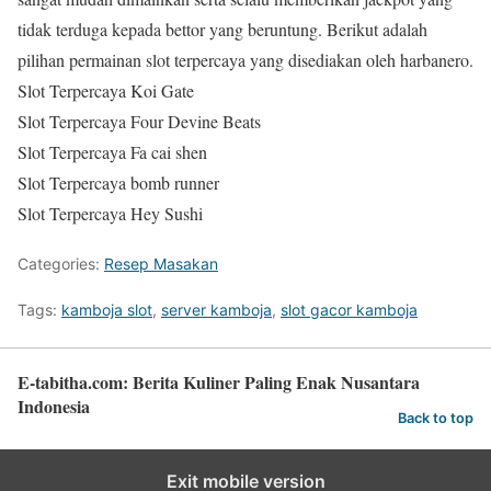
tidak terduga kepada bettor yang beruntung. Berikut adalah
pilihan permainan slot terpercaya yang disediakan oleh harbanero.
Slot Terpercaya Koi Gate
Slot Terpercaya Four Devine Beats
Slot Terpercaya Fa cai shen
Slot Terpercaya bomb runner
Slot Terpercaya Hey Sushi
Categories:
Resep Masakan
Tags:
kamboja slot
,
server kamboja
,
slot gacor kamboja
E-tabitha.com: Berita Kuliner Paling Enak Nusantara
Indonesia
Back to top
Exit mobile version