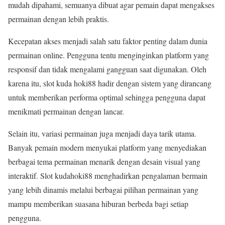
mudah dipahami, semuanya dibuat agar pemain dapat mengakses
permainan dengan lebih praktis.
Kecepatan akses menjadi salah satu faktor penting dalam dunia
permainan online. Pengguna tentu menginginkan platform yang
responsif dan tidak mengalami gangguan saat digunakan. Oleh
karena itu, slot kuda hoki88 hadir dengan sistem yang dirancang
untuk memberikan performa optimal sehingga pengguna dapat
menikmati permainan dengan lancar.
Selain itu, variasi permainan juga menjadi daya tarik utama.
Banyak pemain modern menyukai platform yang menyediakan
berbagai tema permainan menarik dengan desain visual yang
interaktif. Slot kudahoki88 menghadirkan pengalaman bermain
yang lebih dinamis melalui berbagai pilihan permainan yang
mampu memberikan suasana hiburan berbeda bagi setiap
pengguna.