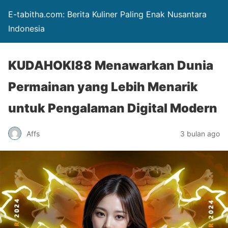
E-tabitha.com: Berita Kuliner Paling Enak Nusantara
Indonesia
KUDAHOKI88 Menawarkan Dunia
Permainan yang Lebih Menarik
untuk Pengalaman Digital Modern
Affs
3 bulan ago