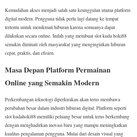
Kemudahan akses menjadi salah satu keunggulan utama platform
digital modern. Pengguna tidak perlu lagi datang ke tempat
tertentu untuk menikmati hiburan karena semuanya dapat
dilakukan secara online. Inilah yang membuat slot kuda hoki88
semakin diminati oleh masyarakat yang menginginkan hiburan
cepat, praktis, dan efisien.
Masa Depan Platform Permainan
Online yang Semakin Modern
Perkembangan teknologi diperkirakan akan terus membawa
perubahan besar dalam industri hiburan digital. Platform seperti
slot kudahoki88 memiliki peluang besar untuk terus berkembang
dengan menghadirkan inovasi baru yang mampu meningkatkan
kualitas pengalaman pengguna. Mulai dari desain visual yang