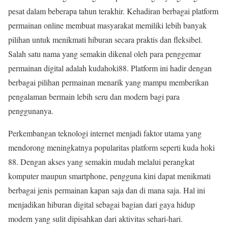
pesat dalam beberapa tahun terakhir. Kehadiran berbagai platform
permainan online membuat masyarakat memiliki lebih banyak
pilihan untuk menikmati hiburan secara praktis dan fleksibel.
Salah satu nama yang semakin dikenal oleh para penggemar
permainan digital adalah kudahoki88. Platform ini hadir dengan
berbagai pilihan permainan menarik yang mampu memberikan
pengalaman bermain lebih seru dan modern bagi para
penggunanya.
Perkembangan teknologi internet menjadi faktor utama yang
mendorong meningkatnya popularitas platform seperti kuda hoki
88. Dengan akses yang semakin mudah melalui perangkat
komputer maupun smartphone, pengguna kini dapat menikmati
berbagai jenis permainan kapan saja dan di mana saja. Hal ini
menjadikan hiburan digital sebagai bagian dari gaya hidup
modern yang sulit dipisahkan dari aktivitas sehari-hari.