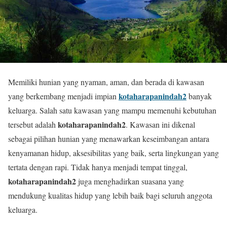
Memiliki hunian yang nyaman, aman, dan berada di kawasan
kotaharapanindah2
yang berkembang menjadi impian
banyak
keluarga. Salah satu kawasan yang mampu memenuhi kebutuhan
kotaharapanindah2
tersebut adalah
. Kawasan ini dikenal
sebagai pilihan hunian yang menawarkan keseimbangan antara
kenyamanan hidup, aksesibilitas yang baik, serta lingkungan yang
tertata dengan rapi. Tidak hanya menjadi tempat tinggal,
kotaharapanindah2
juga menghadirkan suasana yang
mendukung kualitas hidup yang lebih baik bagi seluruh anggota
keluarga.