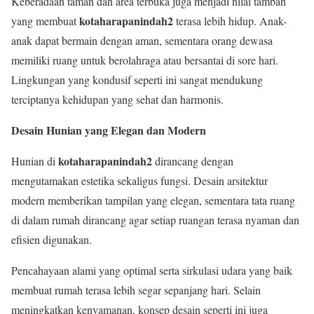
Keberadaan taman dan area terbuka juga menjadi nilai tambah
kotaharapanindah2
yang membuat
terasa lebih hidup. Anak-
anak dapat bermain dengan aman, sementara orang dewasa
memiliki ruang untuk berolahraga atau bersantai di sore hari.
Lingkungan yang kondusif seperti ini sangat mendukung
terciptanya kehidupan yang sehat dan harmonis.
Desain Hunian yang Elegan dan Modern
kotaharapanindah2
Hunian di
dirancang dengan
mengutamakan estetika sekaligus fungsi. Desain arsitektur
modern memberikan tampilan yang elegan, sementara tata ruang
di dalam rumah dirancang agar setiap ruangan terasa nyaman dan
efisien digunakan.
Pencahayaan alami yang optimal serta sirkulasi udara yang baik
membuat rumah terasa lebih segar sepanjang hari. Selain
meningkatkan kenyamanan, konsep desain seperti ini juga