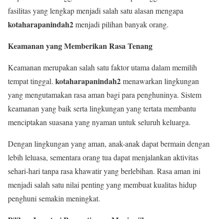
fasilitas yang lengkap menjadi salah satu alasan mengapa
kotaharapanindah2
menjadi pilihan banyak orang.
Keamanan yang Memberikan Rasa Tenang
Keamanan merupakan salah satu faktor utama dalam memilih
kotaharapanindah2
tempat tinggal.
menawarkan lingkungan
yang mengutamakan rasa aman bagi para penghuninya. Sistem
keamanan yang baik serta lingkungan yang tertata membantu
menciptakan suasana yang nyaman untuk seluruh keluarga.
Dengan lingkungan yang aman, anak-anak dapat bermain dengan
lebih leluasa, sementara orang tua dapat menjalankan aktivitas
sehari-hari tanpa rasa khawatir yang berlebihan. Rasa aman ini
menjadi salah satu nilai penting yang membuat kualitas hidup
penghuni semakin meningkat.