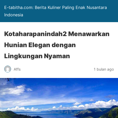
E-tabitha.com: Berita Kuliner Paling Enak Nusantara
Indonesia
Kotaharapanindah2 Menawarkan
Hunian Elegan dengan
Lingkungan Nyaman
Affs
1 bulan ago