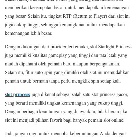
memberikan kesempatan besar untuk mendapatkan kemenangan
yang besar. Selain itu, tingkat RTP (Return to Player) dari slot ini
juga cukup tinggi, sehingga kemungkinan untuk mendapatkan
kemenangan lebih besar.
Dengan dukungan dari provider terkemuka, slot Starlight Princess
juga memiliki kualitas gameplay yang tinggi dan tata letak yang
mudah dipahami oleh pemain baru maupun berpengalaman.
Selain itu, fitur auto-spin yang dimiliki oleh slot ini memudahkan
pemain untuk bermain tanpa perlu mengklik spin setiap kali.
slot princess
juga dikenal sebagai salah satu slot princess gacor,
yang berarti memiliki tingkat kemenangan yang cukup tinggi.
Dengan berbagai keuntungan yang ditawarkan, tidak heran jika
slot ini menjadi pilihan favorit bagi banyak pemain slot online.
Jadi, jangan ragu untuk mencoba keberuntungan Anda dengan