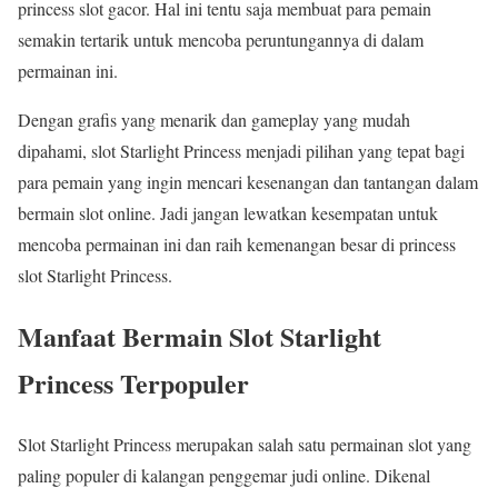
princess slot gacor. Hal ini tentu saja membuat para pemain
semakin tertarik untuk mencoba peruntungannya di dalam
permainan ini.
Dengan grafis yang menarik dan gameplay yang mudah
dipahami, slot Starlight Princess menjadi pilihan yang tepat bagi
para pemain yang ingin mencari kesenangan dan tantangan dalam
bermain slot online. Jadi jangan lewatkan kesempatan untuk
mencoba permainan ini dan raih kemenangan besar di princess
slot Starlight Princess.
Manfaat Bermain Slot Starlight
Princess Terpopuler
Slot Starlight Princess merupakan salah satu permainan slot yang
paling populer di kalangan penggemar judi online. Dikenal