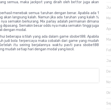
ang semua, maka jackpot yang diraih oleh bettor juga akan
Ju
berhasil menebak semua taruhan dengan benar. Apabila ada 1
g akan langsung kalah. Namun jika ada taruhan yang kalah ½
Me
nya semakin berkurang. Mix parlay adalah permainan dimana
ng dipasang. Semakin besar odds nya maka semakin tinggi juga
Ap
li dengan modal.
ahui beberapa istilah yang ada dalam game sbobet88. Apabila
Ma
uh judi bola terpercaya maka cobalah dari game yang mudah
etelah itu seiring berjalannya waktu pasti para sbobet88
ng mudah setiap hari dengan modal yang kecil.
Fe
Ja
De
No
Ok
Se