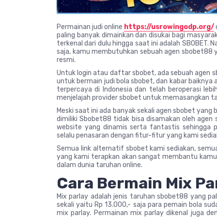
Permainan judi online
https://usrowingodp.org/
paling banyak dimainkan dan disukai bagi masyaraka
terkenal dari dulu hingga saat ini adalah SBOBET.
saja, kamu membutuhkan sebuah agen sbobet88 ya
resmi.
Untuk login atau daftar sbobet, ada sebuah agen 
untuk bermain judi bola sbobet, dan kabar baiknya 
terpercaya di Indonesia dan telah beroperasi le
menjelajah provider sbobet untuk memasangkan ta
Meski saat ini ada banyak sekali agen sbobet yang
dimiliki Sbobet88 tidak bisa disamakan oleh agen 
website yang dinamis serta fantastis sehingga 
selalu penasaran dengan fitur-fitur yang kami sedia
Semua link alternatif sbobet kami sediakan, sem
yang kami terapkan akan sangat membantu kamu
dalam dunia taruhan online.
Cara Bermain Mix Pa
Mix parlay adalah jenis taruhan sbobet88 yang pal
sekali yaitu Rp 13.000,- saja para pemain bola s
mix parlay. Permainan mix parlay dikenal juga 