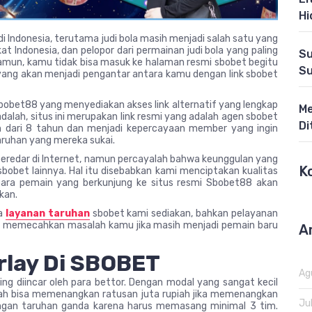
Hi
di Indonesia, terutama judi bola masih menjadi salah satu yang
t Indonesia, dan pelopor dari permainan judi bola yang paling
Su
 Namun, kamu tidak bisa masuk ke halaman resmi sbobet begitu
S
ng akan menjadi pengantar antara kamu dengan link sbobet
sbobet88 yang menyediakan akses link alternatif yang lengkap
Me
adalah, situs ini merupakan link resmi yang adalah agen sbobet
Di
bih dari 8 tahun dan menjadi kepercayaan member yang ingin
ruhan yang mereka sukai.
 beredar di Internet, namun percayalah bahwa keunggulan yang
K
sbobet lainnya. Hal itu disebabkan kami menciptakan kualitas
para pemain yang berkunjung ke situs resmi Sbobet88 akan
kan.
ua
layanan taruhan
sbobet kami sediakan, bahkan pelayanan
 memecahkan masalah kamu jika masih menjadi pemain baru
A
rlay Di SBOBET
Ag
ing diincar oleh para bettor. Dengan modal yang sangat kecil
udah bisa memenangkan ratusan juta rupiah jika memenangkan
Ju
dengan taruhan ganda karena harus memasang minimal 3 tim.