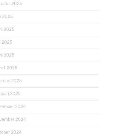
ustus 2025
li 2025
ni 2025
i 2025
ril 2025
ret 2025
bruari 2025
nuari 2025
sember 2024
vember 2024
tober 2024