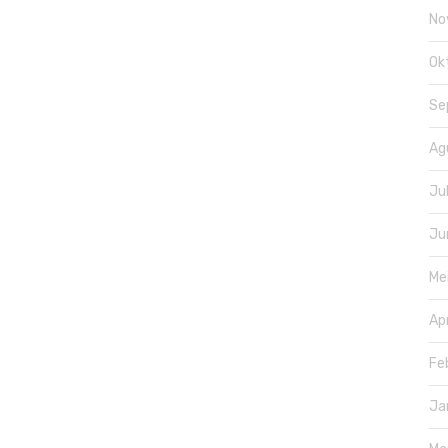
No
Ok
Se
Ag
Ju
Ju
Me
Ap
Fe
Ja