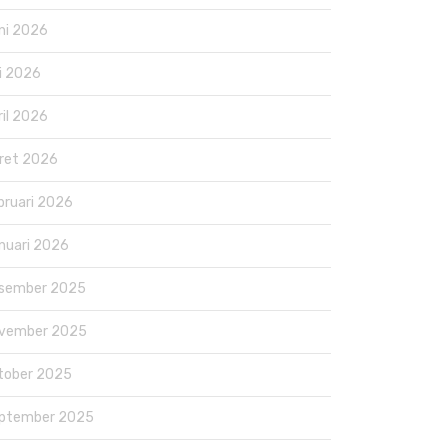
ni 2026
i 2026
ril 2026
ret 2026
bruari 2026
nuari 2026
sember 2025
vember 2025
tober 2025
ptember 2025