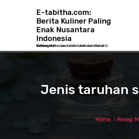
S
k
E-tabitha.com:
i
Berita Kuliner Paling
p
Enak Nusantara
t
Indonesia
o
c
Berbagai Macam berita unik dan Menarik Kuliner Nusantara dan Internasional di Indonesia
o
n
t
e
n
Jenis taruhan s
t
Home
Resep M