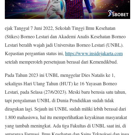
ejak Tanggal 7 Juni 2022, Sekolah Tinggi Ilmu Kesehatan
(Stikes) Borneo Lestari dan Akademi Analis Kesehatan Borneo
Lestari beralih wajah jadi Universitas Borneo Lestari (UNBL).
Kepastian pergantian status ini,
https://www.insidejakarta.com
setelah memperoleh persetujuan berasal dari Kemendikbud.
Pada Tahun 2023 ini UNBL menggelar Dies Natalis ke 1,
sekaligus Hari Ulang Tahun (HUT) ke 16 Yayasan Borneo
Lestari, pada Selasa (27/6/2023). Meski baru berusia satu tahun,
tapi pengalaman UNBL di Dunia Pendidikan sudah tidak
diragukan lagi. Sejauh ini UNBL sudah miliki lebih berasal dari
1.800 mahasiswa, hal itu memperlihatkan keyakinan masyarakat
yang tambah meningkat. Ada tiga Fakultas di UNBL saat ini, di
antaranya Farmasi, Ilmu Kesehatan dan Sains Teknologi dan juga