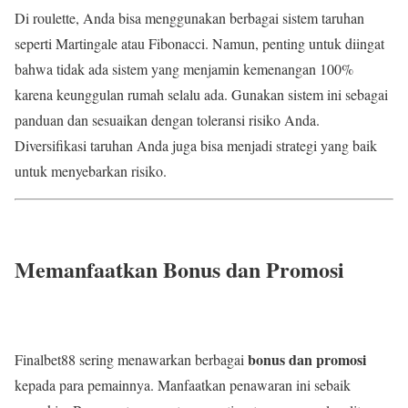
Di roulette, Anda bisa menggunakan berbagai sistem taruhan
seperti Martingale atau Fibonacci. Namun, penting untuk diingat
bahwa tidak ada sistem yang menjamin kemenangan 100%
karena keunggulan rumah selalu ada. Gunakan sistem ini sebagai
panduan dan sesuaikan dengan toleransi risiko Anda.
Diversifikasi taruhan Anda juga bisa menjadi strategi yang baik
untuk menyebarkan risiko.
Memanfaatkan Bonus dan Promosi
bonus dan promosi
Finalbet88 sering menawarkan berbagai
kepada para pemainnya. Manfaatkan penawaran ini sebaik