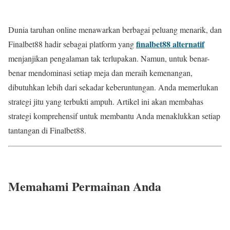
Dunia taruhan online menawarkan berbagai peluang menarik, dan
finalbet88 alternatif
Finalbet88 hadir sebagai platform yang
menjanjikan pengalaman tak terlupakan. Namun, untuk benar-
benar mendominasi setiap meja dan meraih kemenangan,
dibutuhkan lebih dari sekadar keberuntungan. Anda memerlukan
strategi jitu yang terbukti ampuh. Artikel ini akan membahas
strategi komprehensif untuk membantu Anda menaklukkan setiap
tantangan di Finalbet88.
Memahami Permainan Anda