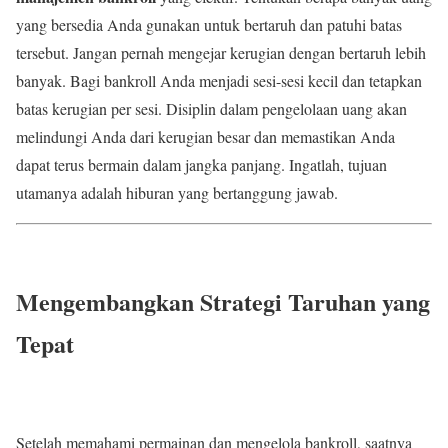
yang bersedia Anda gunakan untuk bertaruh dan patuhi batas
tersebut. Jangan pernah mengejar kerugian dengan bertaruh lebih
banyak. Bagi bankroll Anda menjadi sesi-sesi kecil dan tetapkan
batas kerugian per sesi. Disiplin dalam pengelolaan uang akan
melindungi Anda dari kerugian besar dan memastikan Anda
dapat terus bermain dalam jangka panjang. Ingatlah, tujuan
utamanya adalah hiburan yang bertanggung jawab.
Mengembangkan Strategi Taruhan yang
Tepat
Setelah memahami permainan dan mengelola bankroll, saatnya