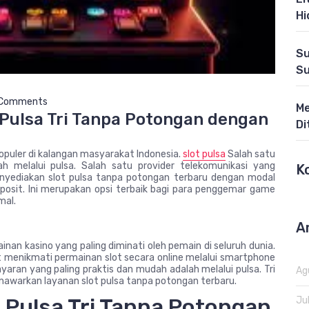
Hi
Su
S
Comments
Me
Pulsa Tri Tanpa Potongan dengan
Di
 populer di kalangan masyarakat Indonesia.
slot pulsa
Salah satu
 melalui pulsa. Salah satu provider telekomunikasi yang
K
enyediakan slot pulsa tanpa potongan terbaru dengan modal
posit. Ini merupakan opsi terbaik bagi para penggemar game
mal.
A
inan kasino yang paling diminati oleh pemain di seluruh dunia.
t menikmati permainan slot secara online melalui smartphone
an yang paling praktis dan mudah adalah melalui pulsa. Tri
Ag
nawarkan layanan slot pulsa tanpa potongan terbaru.
 Pulsa Tri Tanpa Potongan
Ju