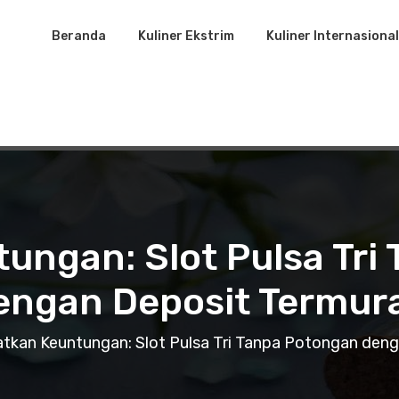
Beranda
Kuliner Ekstrim
Kuliner Internasional
ungan: Slot Pulsa Tri
engan Deposit Termur
tkan Keuntungan: Slot Pulsa Tri Tanpa Potongan den