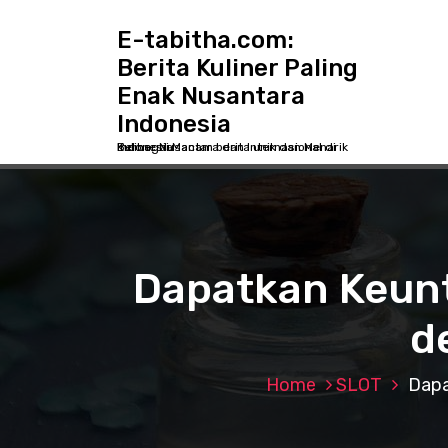
S
k
E-tabitha.com:
i
Berita Kuliner Paling
p
Enak Nusantara
t
Indonesia
o
c
Berbagai Macam berita unik dan Menarik Kuliner Nusantara dan Internasional di Indonesia
o
n
t
e
n
Dapatkan Keunt
t
d
Home
SLOT
Dapa