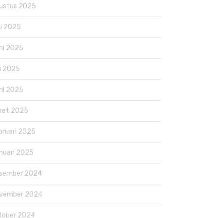
ustus 2025
li 2025
ni 2025
i 2025
ril 2025
ret 2025
bruari 2025
nuari 2025
sember 2024
vember 2024
tober 2024