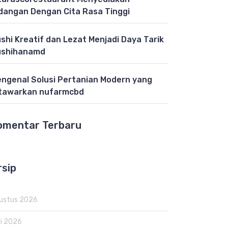
dangan Dengan Cita Rasa Tinggi
shi Kreatif dan Lezat Menjadi Daya Tarik
ushihanamd
ngenal Solusi Pertanian Modern yang
tawarkan nufarmcbd
omentar Terbaru
rsip
ustus 2026
li 2026