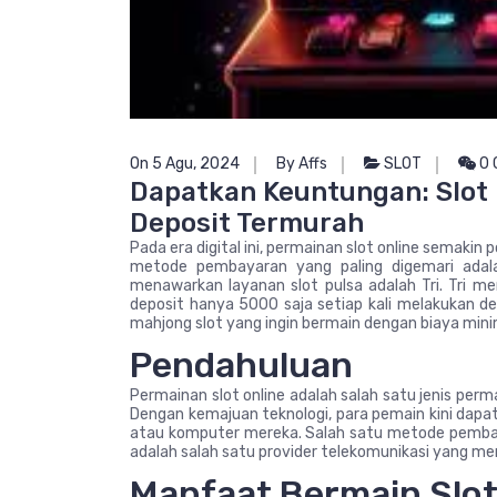
On 5 Agu, 2024
By Affs
SLOT
0 
Dapatkan Keuntungan: Slot 
Deposit Termurah
Pada era digital ini, permainan slot online semakin
metode pembayaran yang paling digemari adalah
menawarkan layanan slot pulsa adalah Tri. Tri m
deposit hanya 5000 saja setiap kali melakukan de
mahjong slot yang ingin bermain dengan biaya mini
Pendahuluan
Permainan slot online adalah salah satu jenis perma
Dengan kemajuan teknologi, para pemain kini dapa
atau komputer mereka. Salah satu metode pembayar
adalah salah satu provider telekomunikasi yang me
Manfaat Bermain Slot