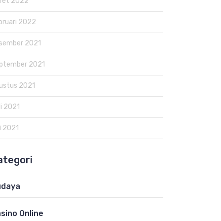
ret 2022
bruari 2022
sember 2021
ptember 2021
ustus 2021
li 2021
i 2021
ategori
udaya
sino Online