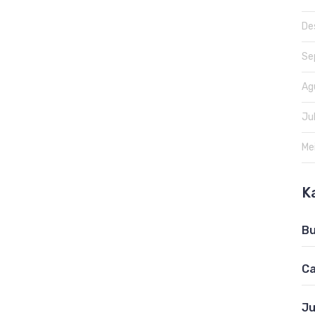
De
Se
Ag
Ju
Me
K
B
Ca
Ju