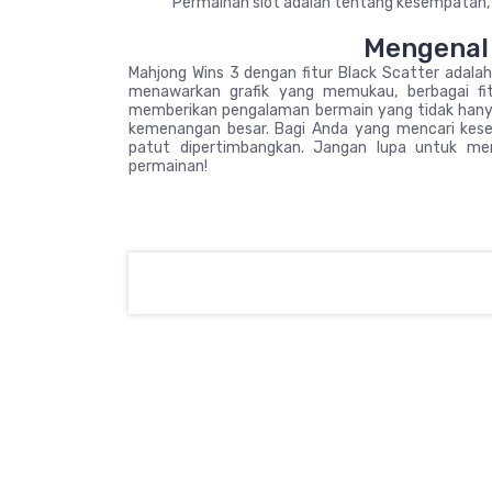
Permainan slot adalah tentang kesempatan, j
Mengenal
Mahjong Wins 3 dengan fitur Black Scatter adala
menawarkan grafik yang memukau, berbagai fitu
memberikan pengalaman bermain yang tidak hanya
kemenangan besar. Bagi Anda yang mencari kese
patut dipertimbangkan. Jangan lupa untuk m
permainan!