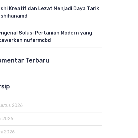
shi Kreatif dan Lezat Menjadi Daya Tarik
ushihanamd
ngenal Solusi Pertanian Modern yang
tawarkan nufarmcbd
omentar Terbaru
rsip
ustus 2026
li 2026
ni 2026