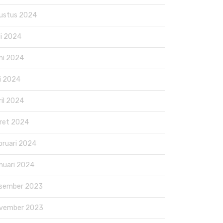
ustus 2024
li 2024
ni 2024
i 2024
ril 2024
ret 2024
bruari 2024
nuari 2024
sember 2023
vember 2023