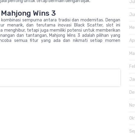
adi penting untuk tetap bermain dengan bijak.
Ju
 Mahjong Wins 3
Ju
h kombinasi sempurna antara tradisi dan modernitas. Dengan
r menarik, dan terutama inovasi Black Scatter, slot ini
Me
 menghibur, tetapi juga memiliki potensi untuk memberikan
nangan dan tantangan, Mahjong Wins 3 adalah pilihan yang
encoba semua fitur yang ada dan nikmati setiap momen
Ap
Ma
Fe
Ja
De
No
Ok
Se