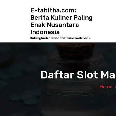
S
k
E-tabitha.com:
i
Berita Kuliner Paling
p
Enak Nusantara
t
Indonesia
o
c
Berbagai Macam berita unik dan Menarik Kuliner Nusantara dan Internasional di Indonesia
o
n
t
e
n
Daftar Slot Ma
t
Home