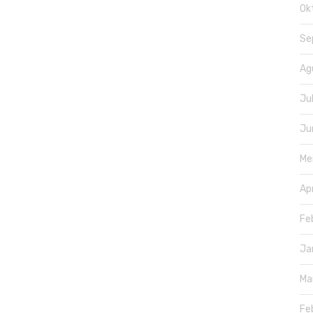
Ok
Se
Ag
Ju
Ju
Me
Ap
Fe
Ja
Ma
Fe