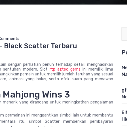
Comments
– Black Scatter Terbaru
P
sain dengan perhatian penuh terhadap detail, menghadirkan
Me
an sentuhan modern. Slot
rtp aztec gems
ini memiliki lima
mungkinkan pemain untuk memilih jumlah taruhan yang sesuai
Ma
jam, animasi yang halus, serta efek suara yang menawan
gf
a Mahjong Wins 3
Me
tur menarik yang dirancang untuk meningkatkan pengalaman
El
alam permainan ini menggantikan simbol lain untuk membantu
Hi
entara itu, simbol Scatter memberikan pembayaran