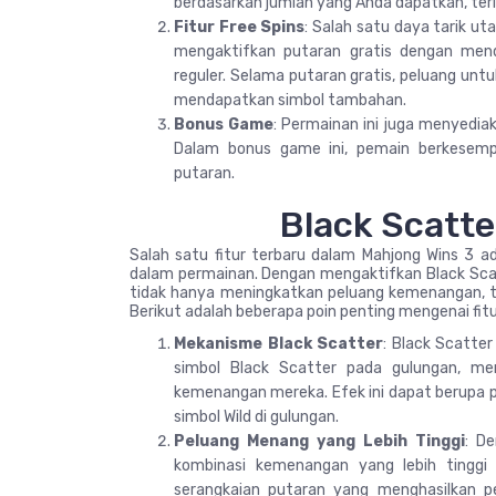
berdasarkan jumlah yang Anda dapatkan, terle
Fitur Free Spins
: Salah satu daya tarik ut
mengaktifkan putaran gratis dengan men
reguler. Selama putaran gratis, peluang u
mendapatkan simbol tambahan.
Bonus Game
: Permainan ini juga menyedia
Dalam bonus game ini, pemain berkesem
putaran.
Black Scatte
Salah satu fitur terbaru dalam Mahjong Wins 3 ad
dalam permainan. Dengan mengaktifkan Black Sc
tidak hanya meningkatkan peluang kemenangan, t
Berikut adalah beberapa poin penting mengenai fitu
Mekanisme Black Scatter
: Black Scatte
simbol Black Scatter pada gulungan, m
kemenangan mereka. Efek ini dapat berupa
simbol Wild di gulungan.
Peluang Menang yang Lebih Tinggi
: D
kombinasi kemenangan yang lebih tinggi
serangkaian putaran yang menghasilkan p