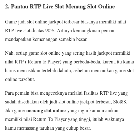
2. Pantau RTP Live Slot Menang Slot Online
Game judi slot online jackpot terbesar biasanya memiliki nilai
RTP live slot di atas 90%. Artinya kemungkinan pemain
mendapatkan kemenangan semakin besar.
Nah, setiap game slot online yang sering kasih jackpot memiliki
nilai RTP ( Return to Player) yang berbeda-beda, karena itu kamu
harus memastikan terlebih dahulu, sebelum memainkan game slot
online tersebut.
Para pemain bisa mengeceknya melalui fasilitas RTP live yang
sudah disediakan oleh judi slot online jackpot terbesar, Slot88.
menang slot online
Jika game
yang ingin kamu mainkan
memiliki nilai Return To Player yang tinggi, itulah waktunya
kamu memasang taruhan yang cukup besar.