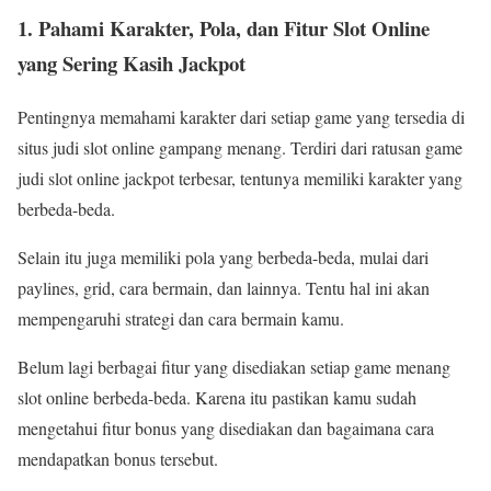
1. Pahami Karakter, Pola, dan Fitur Slot Online
yang Sering Kasih Jackpot
Pentingnya memahami karakter dari setiap game yang tersedia di
situs judi slot online gampang menang. Terdiri dari ratusan game
judi slot online jackpot terbesar, tentunya memiliki karakter yang
berbeda-beda.
Selain itu juga memiliki pola yang berbeda-beda, mulai dari
paylines, grid, cara bermain, dan lainnya. Tentu hal ini akan
mempengaruhi strategi dan cara bermain kamu.
Belum lagi berbagai fitur yang disediakan setiap game menang
slot online berbeda-beda. Karena itu pastikan kamu sudah
mengetahui fitur bonus yang disediakan dan bagaimana cara
mendapatkan bonus tersebut.