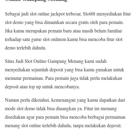
Sebagai judi slot online jackpot terbesar, Slot88 menyediakan fitur
slot demo yang bisa dimainkan secara gratis oleh para pemain.
Jika kamu merupakan pemain baru atau masih belum familiar
terhadap satu game slot onlinem kamu bisa mencoba fitur slot
demo terlebih dahulu.
Situs Judi Slot Online Gampang Menang kami sudah
menyediakan sejumlah deposit yang bisa kamu gunakan untuk
memutar permainan. Para pemain juga tidak perlu melakukan
deposit atau top up untuk mencobanya.
Namun perlu diketahui, kemenangan yang kamu dapatkan dari
mode slot demo tidak bisa diuangkan ya. Fitur ini memang
disediakan agar para pemain bisa mencoba berbagai permainan
menang slot online terlebih dahulu, tanpa melakukan deposit.