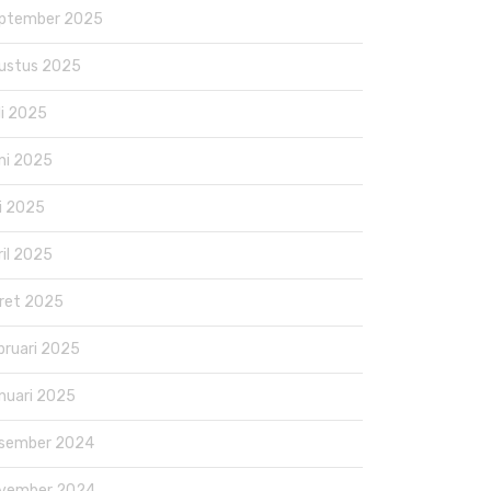
ptember 2025
ustus 2025
li 2025
ni 2025
i 2025
ril 2025
ret 2025
bruari 2025
nuari 2025
sember 2024
vember 2024