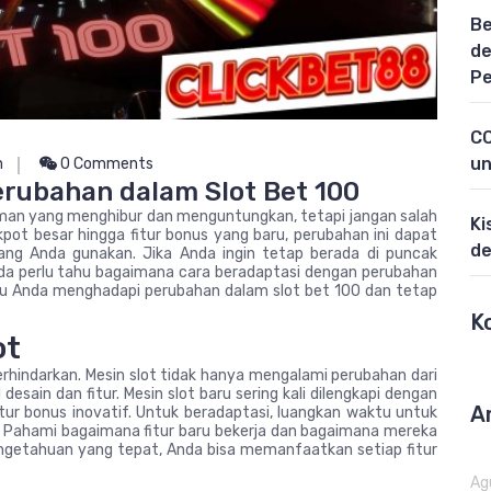
Be
de
Pe
CC
un
n
0 Comments
rubahan dalam Slot Bet 100
man yang menghibur dan menguntungkan, tetapi jangan salah
Ki
kpot besar hingga fitur bonus yang baru, perubahan ini dapat
de
ng Anda gunakan. Jika Anda ingin tetap berada di puncak
a perlu tahu bagaimana cara beradaptasi dengan perubahan
u Anda menghadapi perubahan dalam slot bet 100 dan tetap
K
ot
erhindarkan. Mesin slot tidak hanya mengalami perubahan dari
desain dan fitur. Mesin slot baru sering kali dilengkapi dengan
A
fitur bonus inovatif. Untuk beradaptasi, luangkan waktu untuk
. Pahami bagaimana fitur baru bekerja dan bagaimana mereka
getahuan yang tepat, Anda bisa memanfaatkan setiap fitur
Ag