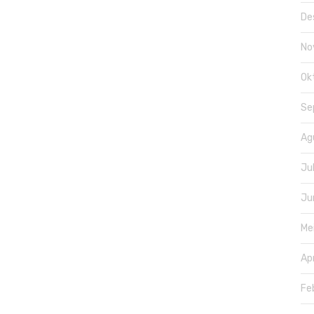
De
No
Ok
Se
Ag
Ju
Ju
Me
Ap
Fe