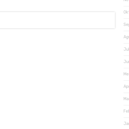
Ok
Se
Ag
Ju
Ju
Me
Ap
Ma
Fe
Ja