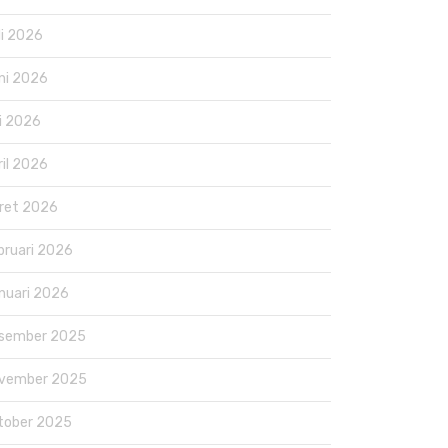
li 2026
ni 2026
i 2026
ril 2026
ret 2026
bruari 2026
nuari 2026
sember 2025
vember 2025
tober 2025