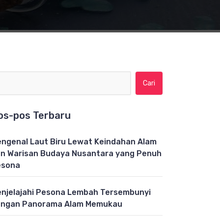
Cari untuk:
os-pos Terbaru
ngenal Laut Biru Lewat Keindahan Alam
n Warisan Budaya Nusantara yang Penuh
esona
njelajahi Pesona Lembah Tersembunyi
engan Panorama Alam Memukau