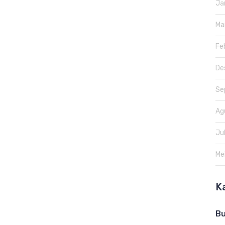
Ja
Ma
Fe
De
Se
Ag
Ju
Me
K
B