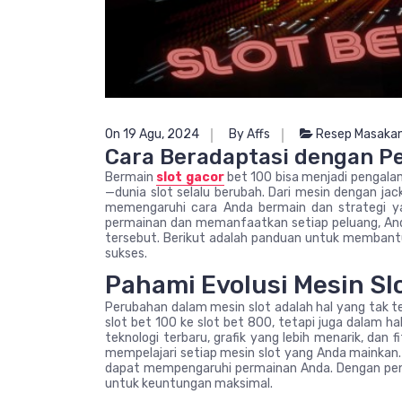
On 19 Agu, 2024
By Affs
Resep Masaka
Cara Beradaptasi dengan Pe
Bermain
slot gacor
bet 100 bisa menjadi pengala
—dunia slot selalu berubah. Dari mesin dengan jac
memengaruhi cara Anda bermain dan strategi ya
permainan dan memanfaatkan setiap peluang, And
tersebut. Berikut adalah panduan untuk membant
sukses.
Pahami Evolusi Mesin Sl
Perubahan dalam mesin slot adalah hal yang tak t
slot bet 100 ke slot bet 800, tetapi juga dalam hal 
teknologi terbaru, grafik yang lebih menarik, dan 
mempelajari setiap mesin slot yang Anda mainkan
dapat mempengaruhi permainan Anda. Dengan pen
untuk keuntungan maksimal.