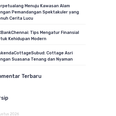
rpetualang Menuju Kawasan Alam
ngan Pemandangan Spektakuler yang
nuh Cerita Lucu
BankChennai: Tips Mengatur Finansial
tuk Kehidupan Modern
skendaCottageSubud: Cottage Asri
ngan Suasana Tenang dan Nyaman
omentar Terbaru
rsip
ustus 2026