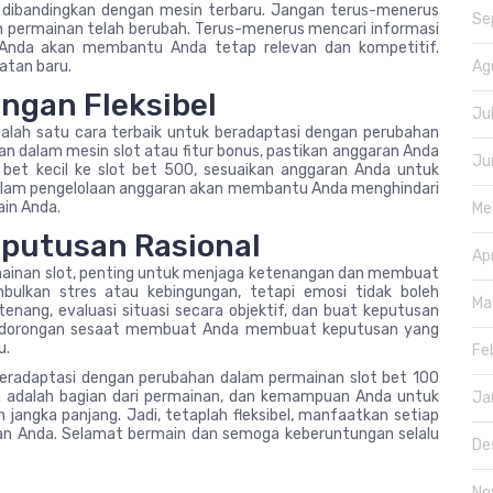
 dibandingkan dengan mesin terbaru. Jangan terus-menerus
Se
n permainan telah berubah. Terus-menerus mencari informasi
Anda akan membantu Anda tetap relevan dan kompetitif.
atan baru.
Ag
ngan Fleksibel
Ju
salah satu cara terbaik untuk beradaptasi dengan perubahan
n dalam mesin slot atau fitur bonus, pastikan anggaran Anda
Ju
lot bet kecil ke slot bet 500, sesuaikan anggaran Anda untuk
dalam pengelolaan anggaran akan membantu Anda menghindari
in Anda.
Me
putusan Rasional
Ap
mainan slot, penting untuk menjaga ketenangan dan membuat
bulkan stres atau kebingungan, tetapi emosi tidak boleh
Ma
nang, evaluasi situasi secara objektif, dan buat keputusan
an dorongan sesaat membuat Anda membuat keputusan yang
u.
Fe
beradaptasi dengan perubahan dalam permainan slot bet 100
an adalah bagian dari permainan, dan kemampuan Anda untuk
Ja
 jangka panjang. Jadi, tetaplah fleksibel, manfaatkan setiap
an Anda. Selamat bermain dan semoga keberuntungan selalu
De
No