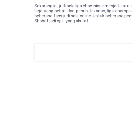
Sekarang ini, judi bola liga champions menjadi satu
laga yang hebat dan penuh tekanan, liga champ
beberapa fans judi bola online. Untuk beberapa pe
Sbobet jadi opsi yang akurat.