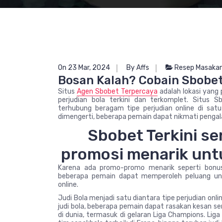
On 23 Mar, 2024
By Affs
Resep Masaka
Bosan Kalah? Cobain Sbobet
Situs
Agen Sbobet Terpercaya
adalah lokasi yang 
perjudian bola terkini dan terkomplet. Situs
terhubung beragam tipe perjudian online di s
dimengerti, beberapa pemain dapat nikmati penga
Sbobet Terkini s
promosi menarik untu
Karena ada promo-promo menarik seperti bonus
beberapa pemain dapat memperoleh peluang un
online.
Judi Bola menjadi satu diantara tipe perjudian onli
judi bola, beberapa pemain dapat rasakan kesan s
di dunia, termasuk di gelaran Liga Champions. Liga