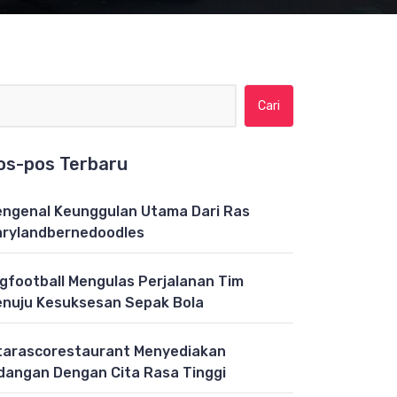
Cari untuk:
os-pos Terbaru
ngenal Keunggulan Utama Dari Ras
rylandbernedoodles
gfootball Mengulas Perjalanan Tim
nuju Kesuksesan Sepak Bola
tarascorestaurant Menyediakan
dangan Dengan Cita Rasa Tinggi