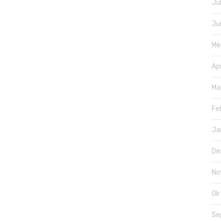
Ju
Ju
Me
Ap
Ma
Fe
Ja
De
No
Ok
Se