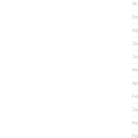
Ok
Se
Ag
Ju
Ju
Me
Ap
Fe
Ja
Ma
Fe