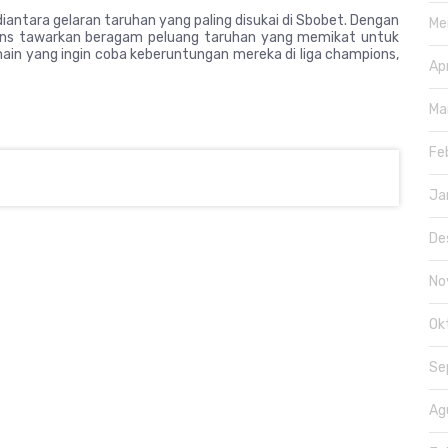
 diantara gelaran taruhan yang paling disukai di Sbobet. Dengan
Me
ions tawarkan beragam peluang taruhan yang memikat untuk
main yang ingin coba keberuntungan mereka di liga champions,
Ap
Ma
Fe
Ja
De
No
Ok
Se
Ag