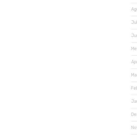
Ag
Ju
Ju
Me
Ap
Ma
Fe
Ja
De
No