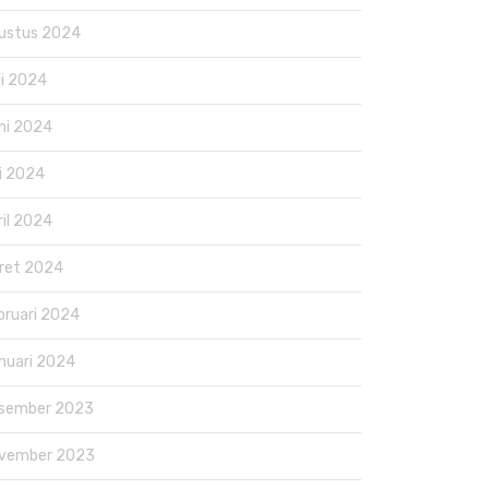
ustus 2024
li 2024
ni 2024
i 2024
ril 2024
ret 2024
bruari 2024
nuari 2024
sember 2023
vember 2023