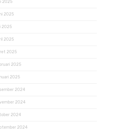
li 2025
ni 2025
i 2025
ril 2025
ret 2025
bruari 2025
nuari 2025
sember 2024
vember 2024
tober 2024
ptember 2024