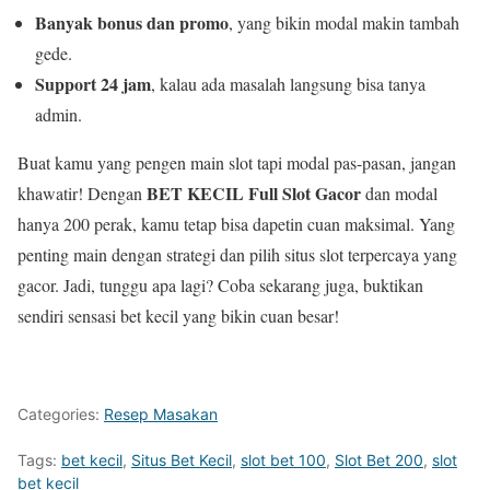
Banyak bonus dan promo
, yang bikin modal makin tambah
gede.
Support 24 jam
, kalau ada masalah langsung bisa tanya
admin.
Buat kamu yang pengen main slot tapi modal pas-pasan, jangan
BET KECIL Full Slot Gacor
khawatir! Dengan
dan modal
hanya 200 perak, kamu tetap bisa dapetin cuan maksimal. Yang
penting main dengan strategi dan pilih situs slot terpercaya yang
gacor. Jadi, tunggu apa lagi? Coba sekarang juga, buktikan
sendiri sensasi bet kecil yang bikin cuan besar!
Categories:
Resep Masakan
Tags:
bet kecil
,
Situs Bet Kecil
,
slot bet 100
,
Slot Bet 200
,
slot
bet kecil