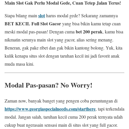
Main Slot Gak Perlu Modal Gede, Cuan Tetep Jalan Terus!
slot
Siapa bilang main
harus modal gede? Sekarang zamannya
BET KECIL Full Slot Gacor
yang bisa bikin kamu tetap cuan
bet 200 perak
meski modal pas-pasan! Dengan cuma
, kamu bisa
nikmatin serunya main slot yang gacor, alias sering menang.
Beneran, gak pake ribet dan gak bikin kantong bolong. Yuk, kita
kulik kenapa situs slot dengan taruhan kecil ini jadi favorit anak
muda masa kini.
Modal Pas-pasan? No Worry!
Zaman now, banyak banget yang pengen coba peruntungan di
https://www.georgiaspecialneeds.com/starthere
, tapi terkendala
modal. Jangan salah, taruhan kecil cuma 200 perak ternyata udah
cukup buat ngerasain sensasi main di situs slot yang full gacor.