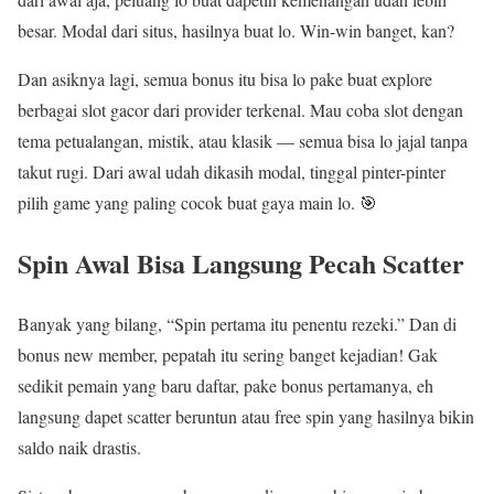
besar. Modal dari situs, hasilnya buat lo. Win-win banget, kan?
Dan asiknya lagi, semua bonus itu bisa lo pake buat explore
berbagai slot gacor dari provider terkenal. Mau coba slot dengan
tema petualangan, mistik, atau klasik — semua bisa lo jajal tanpa
takut rugi. Dari awal udah dikasih modal, tinggal pinter-pinter
pilih game yang paling cocok buat gaya main lo. 🎯
Spin Awal Bisa Langsung Pecah Scatter
Banyak yang bilang, “Spin pertama itu penentu rezeki.” Dan di
bonus new member, pepatah itu sering banget kejadian! Gak
sedikit pemain yang baru daftar, pake bonus pertamanya, eh
langsung dapet scatter beruntun atau free spin yang hasilnya bikin
saldo naik drastis.