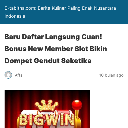
E-tabitha.com: Berita Kuliner Paling Enak Nusantara
Indonesia
Baru Daftar Langsung Cuan!
Bonus New Member Slot Bikin
Dompet Gendut Seketika
Affs
10 bulan ago