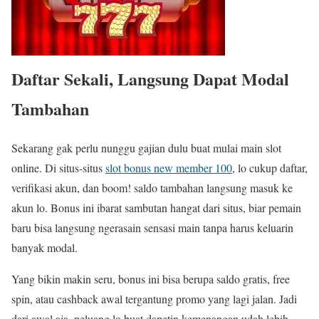
Daftar Sekali, Langsung Dapat Modal
Tambahan
Sekarang gak perlu nunggu gajian dulu buat mulai main slot
online. Di situs-situs
slot bonus new member 100
, lo cukup daftar,
verifikasi akun, dan boom! saldo tambahan langsung masuk ke
akun lo. Bonus ini ibarat sambutan hangat dari situs, biar pemain
baru bisa langsung ngerasain sensasi main tanpa harus keluarin
banyak modal.
Yang bikin makin seru, bonus ini bisa berupa saldo gratis, free
spin, atau cashback awal tergantung promo yang lagi jalan. Jadi
dari awal aja, peluang lo buat dapetin kemenangan udah lebih