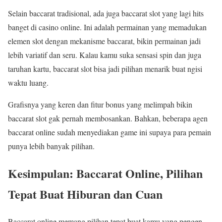
Selain baccarat tradisional, ada juga baccarat slot yang lagi hits
banget di casino online. Ini adalah permainan yang memadukan
elemen slot dengan mekanisme baccarat, bikin permainan jadi
lebih variatif dan seru. Kalau kamu suka sensasi spin dan juga
taruhan kartu, baccarat slot bisa jadi pilihan menarik buat ngisi
waktu luang.
Grafisnya yang keren dan fitur bonus yang melimpah bikin
baccarat slot gak pernah membosankan. Bahkan, beberapa agen
baccarat online sudah menyediakan game ini supaya para pemain
punya lebih banyak pilihan.
Kesimpulan: Baccarat Online, Pilihan
Tepat Buat Hiburan dan Cuan
Baccarat online memang pilihan tepat buat kamu yang pengen