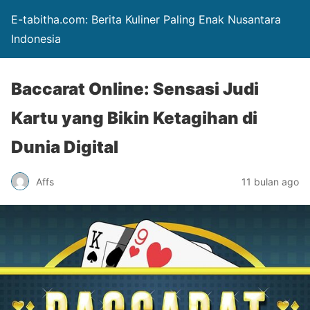
E-tabitha.com: Berita Kuliner Paling Enak Nusantara
Indonesia
Baccarat Online: Sensasi Judi
Kartu yang Bikin Ketagihan di
Dunia Digital
Affs
11 bulan ago