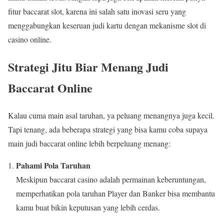
fitur baccarat slot, karena ini salah satu inovasi seru yang
menggabungkan keseruan judi kartu dengan mekanisme slot di
casino online.
Strategi Jitu Biar Menang Judi
Baccarat Online
Kalau cuma main asal taruhan, ya peluang menangnya juga kecil.
Tapi tenang, ada beberapa strategi yang bisa kamu coba supaya
main judi baccarat online lebih berpeluang menang:
Pahami Pola Taruhan
Meskipun baccarat casino adalah permainan keberuntungan,
memperhatikan pola taruhan Player dan Banker bisa membantu
kamu buat bikin keputusan yang lebih cerdas.