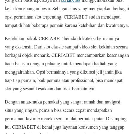
kejar kemenangan besar. Sebagai situs yang menyiapkan berbagai
opsi permainan slot terpenting, CERIABET sudah mendapati
tempat di hati beberapa pemain karena kelebihan dan kwalitetnya.
Kelebihan pokok CERIABET berada di koleksi bermainnya
yang ekstensif. Dari slot classic sampai video slot kekinian secara
berbagai objek menarik, CERIABET mencampurkan kesenangan
tiada batasan dengan peluang untuk mendapati hadiah yang
menggairahkan. Opsi bermainnya yang dikurasi jeli jamin jika
tiap-tiap pemain, baik pemula atau professional, bisa mendapati
slot yang sesuai kesukaan dan trick bermainnya.
Dengan antar-muka pemakai yang sangat ramah dan navigasi
situs yang ringan, pemain bisa secara cepat mendapatkan
permainan favorite mereka serta mulai berputar-putar. Disamping
itu, CERIABET di kenal juga layanan konsumen yang tanggap