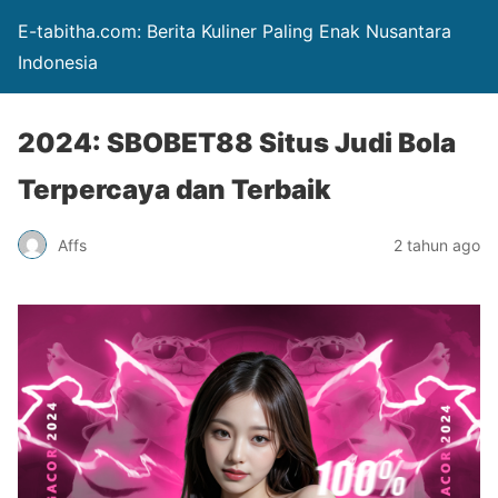
E-tabitha.com: Berita Kuliner Paling Enak Nusantara
Indonesia
2024: SBOBET88 Situs Judi Bola
Terpercaya dan Terbaik
Affs
2 tahun ago