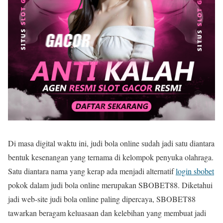
Di masa digital waktu ini, judi bola online sudah jadi satu diantara
bentuk kesenangan yang ternama di kelompok penyuka olahraga.
Satu diantara nama yang kerap ada menjadi alternatif
login sbobet
pokok dalam judi bola online merupakan SBOBET88. Diketahui
jadi web-site judi bola online paling dipercaya, SBOBET88
tawarkan beragam keluasaan dan kelebihan yang membuat jadi